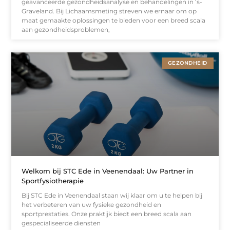
geavanceerde gezondheidsanalyse en behandelingen in ‘s-
Graveland. Bij Lichaamsmeting streven we ernaar om op
maat gemaakte oplossingen te bieden voor een breed scala
aan gezondheidsproblemen,
GEZONDHEID
Welkom bij STC Ede in Veenendaal: Uw Partner in
Sportfysiotherapie
Bij STC Ede in Veenendaal staan wij klaar om u te helpen bij
het verbeteren van uw fysieke gezondheid en
sportprestaties. Onze praktijk biedt een breed scala aan
gespecialiseerde diensten