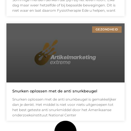
dag maar weer hetzelfde of bij bepaalde bewegingen. Dit is
niet waar en laat daarom Fysiotherapie Ede u helpen, want
GEZONDHEID
Snurken oplossen met de anti snurkbeugel
Snurken oplossen met de anti snurkbeugel is gemakkelijker
dan je denkt. Het middel is niet voor niets uitgeroepen tot
het best geteste anti snurkmiddel door het Amerikaanse
onderzoeksinstituut National Center