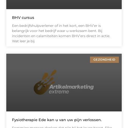
BHV cursus
Een bedrijfshulpverlener of in het kort, een BHV’er is
belangrijk voor het bedrijf waar u werkzaam bent. Bij
incidenten en calamiteiten komen BHV’ers direct in actie.
Wat leer je bij
GEZONDHEID
Fysiotherapie Ede kan u van uw pijn verlossen.
Sommige mensen denken dat pijn bij het leven hoort. Elke