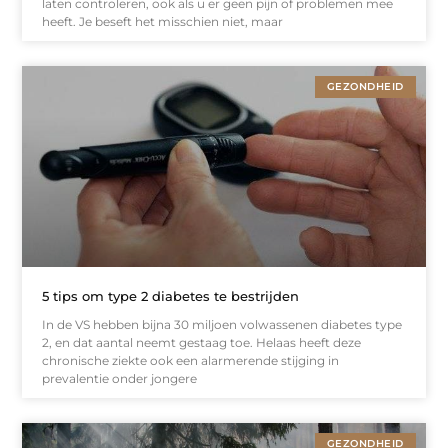
laten controleren, ook als u er geen pijn of problemen mee
heeft. Je beseft het misschien niet, maar
GEZONDHEID
5 tips om type 2 diabetes te bestrijden
In de VS hebben bijna 30 miljoen volwassenen diabetes type
2, en dat aantal neemt gestaag toe. Helaas heeft deze
chronische ziekte ook een alarmerende stijging in
prevalentie onder jongere
GEZONDHEID