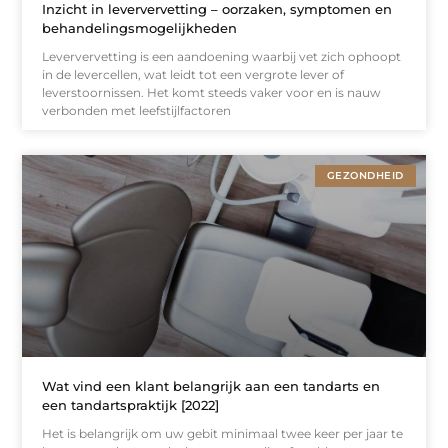
Inzicht in leververvetting – oorzaken, symptomen en
behandelingsmogelijkheden
Leververvetting is een aandoening waarbij vet zich ophoopt
in de levercellen, wat leidt tot een vergrote lever of
leverstoornissen. Het komt steeds vaker voor en is nauw
verbonden met leefstijlfactoren
GEZONDHEID
Wat vind een klant belangrijk aan een tandarts en
een tandartspraktijk [2022]
Het is belangrijk om uw gebit minimaal twee keer per jaar te