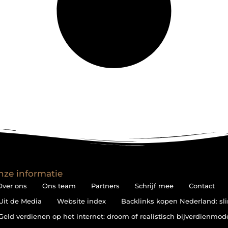
nze informatie
Over ons
Ons team
Partners
Schrijf mee
Contact
Uit de Media
Website index
Backlinks kopen Nederland: sli
Geld verdienen op het internet: droom of realistisch bijverdienmod