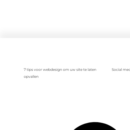
7 tips voor webdesign om uw site te laten
Social me
opvallen