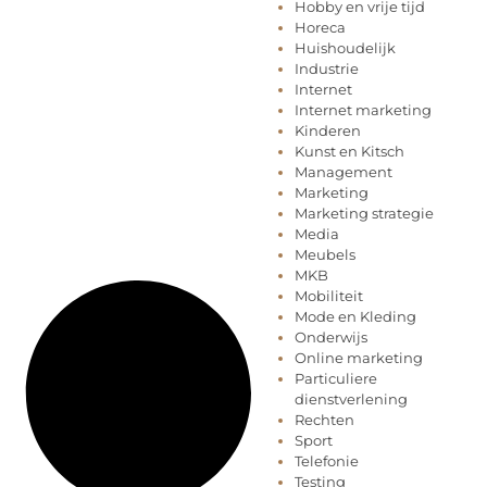
Hobby en vrije tijd
Horeca
Huishoudelijk
Industrie
Internet
Internet marketing
Kinderen
Kunst en Kitsch
Management
Marketing
Marketing strategie
Media
Meubels
MKB
Mobiliteit
Mode en Kleding
Onderwijs
Online marketing
Particuliere
dienstverlening
Rechten
Sport
Telefonie
Testing