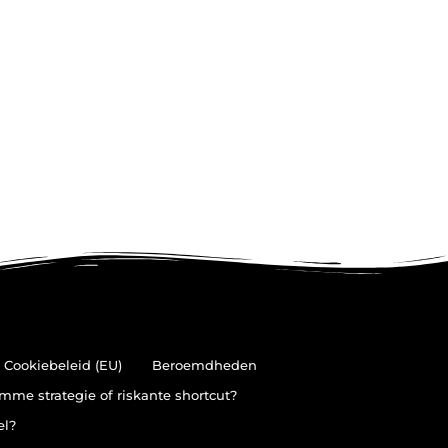
Cookiebeleid (EU)
Beroemdheden
mme strategie of riskante shortcut?
el?