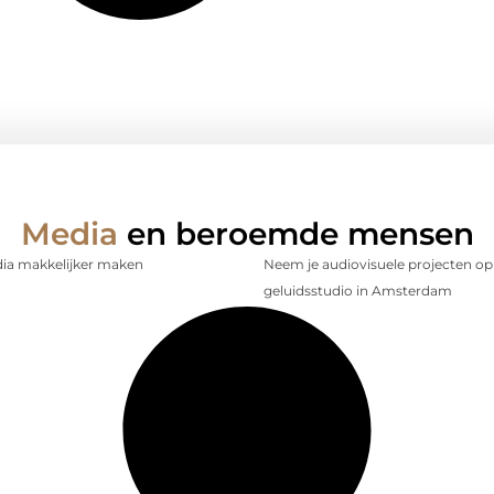
Media
en beroemde mensen
dia makkelijker maken
Neem je audiovisuele projecten op
geluidsstudio in Amsterdam