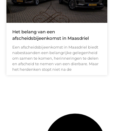
Het belang van een
afscheidsbijeenkomst in Maasdriel
Een afscheidsbijeenkomst in Maasdriel biedt
nabestaanden een belangrijke gelegenheid
om samen te komen, herinneringen te delen
en afscheid te nemen van een dierbare. Maar
het herdenken stopt niet na de