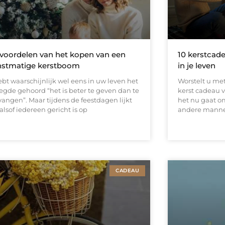
voordelen van het kopen van een
10 kerstcad
nstmatige kerstboom
in je leven
ebt waarschijnlijk wel eens in uw leven het
Worstelt u met
egde gehoord “het is beter te geven dan te
kerst cadeau 
vangen”. Maar tijdens de feestdagen lijkt
het nu gaat om
alsof iedereen gericht is op
andere mannel
CADEAU