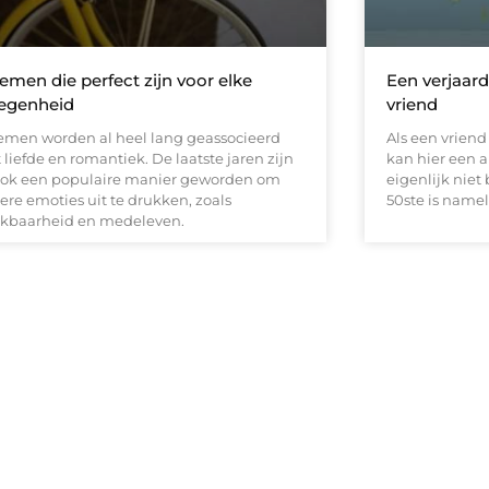
emen die perfect zijn voor elke
Een verjaar
egenheid
vriend
emen worden al heel lang geassocieerd
Als een vriend
liefde en romantiek. De laatste jaren zijn
kan hier een 
ook een populaire manier geworden om
eigenlijk niet
ere emoties uit te drukken, zoals
50ste is namel
kbaarheid en medeleven.