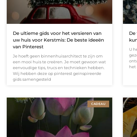
De ultieme gids voor het versieren van
De 
uw huis voor Kerstmis: De beste ideeën
ku
van Pinterest
U h
gez
Je hoeft geen binnenhuisarchitect te zijn om
ont
een mooi huis te creëren. Je moet gewoon wat
het 
eenvoudige tips, trucs en technieken hebben.
Wij hebben deze op pinterest geïnspireerde
gids samengesteld
CADEAU