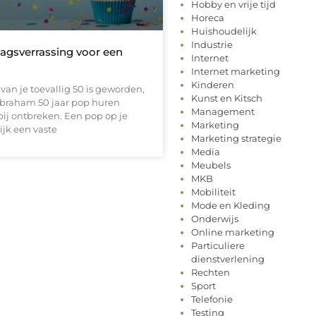
Hobby en vrije tijd
Horeca
Huishoudelijk
Industrie
dagsverrassing voor een
Internet
Internet marketing
Kinderen
 van je toevallig 50 is geworden,
Kunst en Kitsch
abraham 50 jaar pop huren
Management
 bij ontbreken. Een pop op je
Marketing
ijk een vaste
Marketing strategie
Media
Meubels
MKB
Mobiliteit
Mode en Kleding
Onderwijs
Online marketing
Particuliere
dienstverlening
Rechten
Sport
Telefonie
Testing