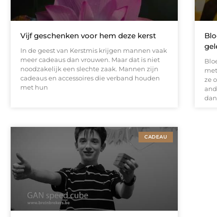
Vijf geschenken voor hem deze kerst
Blo
gel
In de geest van Kerstmis krijgen mannen vaak
meer cadeaus dan vrouwen. Maar dat is niet
Blo
noodzakelijk een slechte zaak. Mannen zijn
met 
cadeaus en accessoires die verband houden
ze 
met hun
and
dan
CADEAU