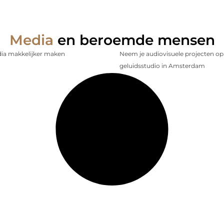
Media
en beroemde mensen
dia makkelijker maken
Neem je audiovisuele projecten op
geluidsstudio in Amsterdam