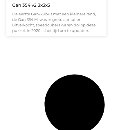
Gan 354 v2 3x3x3
De eerste Gan-kubus met een kleinere rand,
de Gan 354 M, was in grote aantallen
uitverkocht, speedcubers waren dol op deze
puzzel. In 2020 is het tijd om te updaten.