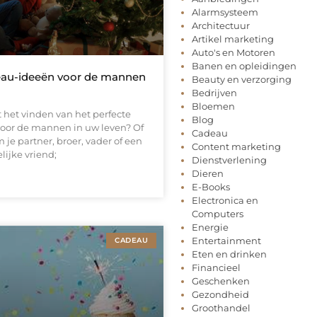
Alarmsysteem
Architectuur
Artikel marketing
Auto's en Motoren
Banen en opleidingen
eau-ideeën voor de mannen
Beauty en verzorging
Bedrijven
Bloemen
 het vinden van het perfecte
Blog
voor de mannen in uw leven? Of
Cadeau
 je partner, broer, vader of een
Content marketing
ijke vriend;
Dienstverlening
Dieren
E-Books
Electronica en
Computers
Energie
Entertainment
CADEAU
Eten en drinken
Financieel
Geschenken
Gezondheid
Groothandel