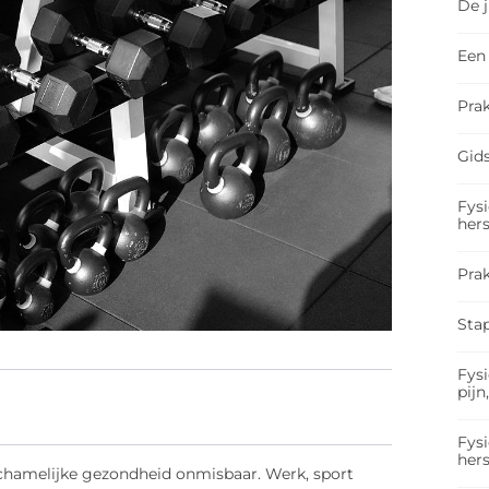
De 
Een 
Prak
Gids
Fysi
hers
Pra
Sta
Fysi
pijn
Fysi
hers
ichamelijke gezondheid onmisbaar. Werk, sport