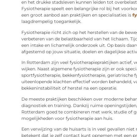
en het drukke stadsleven kunnen leiden tot overbelast
Fysiotherapie speelt een belangrijke rol bij het voor
een groot aanbod aan praktijken en specialisaties is
f
laagdrempelig toegankelijk.
Fysiotherapie richt zich op het herstellen van de bew
verbeteren van de belastbaarheid van het lichaam. Tij
een intake en lichamelijk onderzoek uit. Op basis daa
afgestemd op jouw situatie, doelen en dagelijkse activ
In Rotterdam zijn veel fysiotherapiepraktijken actief
wijken. Naast algemene fysiotherapie zijn er ook speci
sportfysiotherapie, bekkenfysiotherapie, geriatrische 
uiteenlopende klachten effectief worden behandeld, v
bekkeninstabiliteit of herstel na een operatie.
De meeste praktijken beschikken over moderne behan
diagnostiek en training. Dankzij ruime openingstijden
Rotterdam goed te combineren met werk, studie of gez
mogelijkheden voor fysiotherapie aan huis.
Een verwijzing van de huisarts is in veel gevallen niet 
betekent dat je zelf contact kunt opnemen met een p