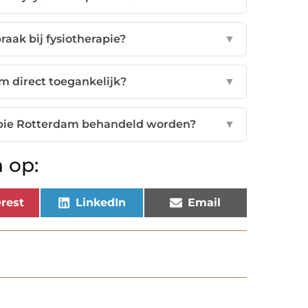
raak bij fysiotherapie?
▼
am direct toegankelijk?
▼
apie Rotterdam behandeld worden?
▼
 op:
rest
LinkedIn
Email