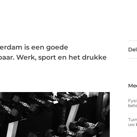
terdam is een goede
Del
aar. Werk, sport en het drukke
Me
Fys
bet
Tui
uw b