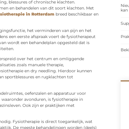
ing, blessures of chronische klachten.
Nieu
komen en behandelen van dit soort klachten. Met
kan
ysiotherapie in Rotterdam
breed beschikbaar en
Sup
egingsfunctie, het verminderen van pijn en het
dens een eerste afspraak voert de fysiotherapeut
Prak
rvan wordt een behandelplan opgesteld dat is
iteiten.
Bek
, verspreid over het centrum en omliggende
alisaties zoals manuele therapie,
fysiotherapie en dry needling. Hierdoor kunnen
an sportblessures en rugklachten tot
delruimtes, oefenzalen en apparatuur voor
, waaronder avonduren, is fysiotherapie in
insleven. Ook zijn er praktijken met
nodig. Fysiotherapie is direct toegankelijk, wat
raktijk. De meeste behandelingen worden (deels)