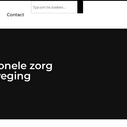
Contact
onele zorg
weging