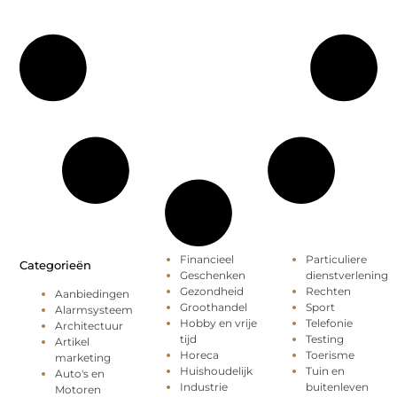
Financieel
Particuliere
Categorieën
Geschenken
dienstverlening
Gezondheid
Rechten
Aanbiedingen
Groothandel
Sport
Alarmsysteem
Hobby en vrije
Telefonie
Architectuur
tijd
Testing
Artikel
Horeca
Toerisme
marketing
Huishoudelijk
Tuin en
Auto's en
Industrie
buitenleven
Motoren