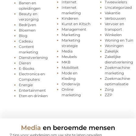
Internet
Tweewielers
Banen en
Internet
Uncategorized
opleidingen
marketing
Vakantie
Beauty en
Kinderen
Verbouwen
verzorging
Kunst en Kitsch
Vervoer en
Bedrijven
Management
transport
Bloemen
Marketing
Winkelen
Blog
Marketing
Woning en Tuin
Cadeau
strategie
Woningen
Content
Media
Zakelijk
marketing
Meubels
Zakelijke
Dienstverlening
MKB
dienstverlening
Dieren
Mobiliteit
Zoekmachine
E-Books
Mode en
marketing
Electronica en
Kleding
Zoekmachine
Computers
Onderwijs
optimalisatie
Energie
Online
Zorg
Entertainment
marketing
ZZP
Eten en drinken
Media
en beroemde mensen
7 tips voor webdesign om uw site te laten opvallen