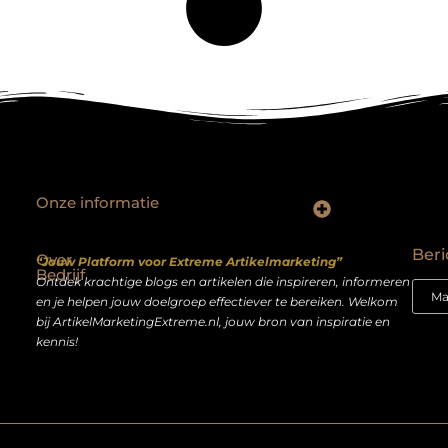
Onze informatie
Backlinks kopen Nederland: slimme strategie of riskante shortcut?
Geld verdienen op het internet: droom of realistisch bijverdienmodel?
Beri
Over
“Jouw Platform voor Extreme Artikelmarketing”
Bedrijf
Ontdek krachtige blogs en artikelen die inspireren, informeren
en je helpen jouw doelgroep effectiever te bereiken. Welkom
bij ArtikelMarketingExtreme.nl, jouw bron van inspiratie en
kennis!