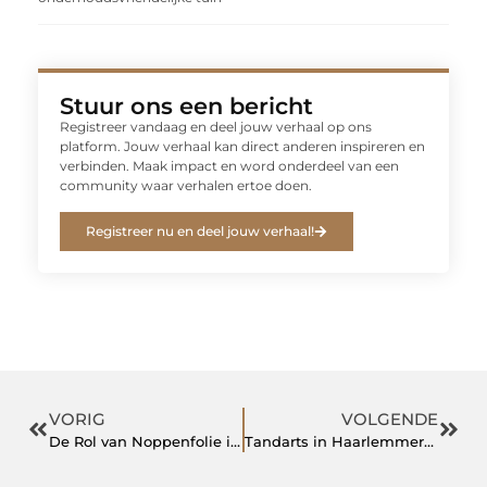
Stuur ons een bericht
Registreer vandaag en deel jouw verhaal op ons
platform. Jouw verhaal kan direct anderen inspireren en
verbinden. Maak impact en word onderdeel van een
community waar verhalen ertoe doen.
Registreer nu en deel jouw verhaal!
VORIG
VOLGENDE
De Rol van Noppenfolie in Architectuur: Van Praktisch Materiaal tot Creatief Element
Tandarts in Haarlemmermeer: Waar Moet U Op Letten?