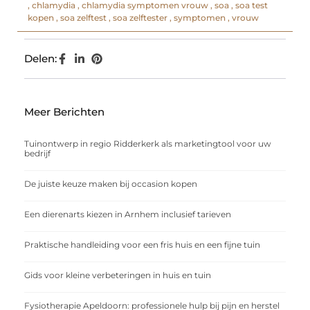
,
chlamydia
,
chlamydia symptomen vrouw
,
soa
,
soa test
kopen
,
soa zelftest
,
soa zelftester
,
symptomen
,
vrouw
Delen:
Meer Berichten
Tuinontwerp in regio Ridderkerk als marketingtool voor uw
bedrijf
De juiste keuze maken bij occasion kopen
Een dierenarts kiezen in Arnhem inclusief tarieven
Praktische handleiding voor een fris huis en een fijne tuin
Gids voor kleine verbeteringen in huis en tuin
Fysiotherapie Apeldoorn: professionele hulp bij pijn en herstel