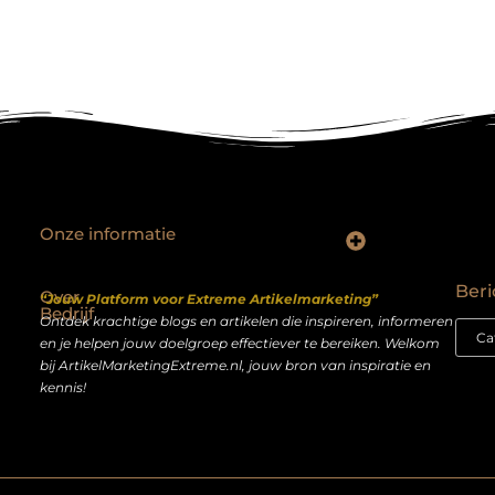
Onze informatie
Backlinks kopen Nederland: slimme strategie of riskante shortcut?
Geld verdienen op het internet: droom of realistisch bijverdienmodel?
Beri
Over
“Jouw Platform voor Extreme Artikelmarketing”
Bedrijf
Ontdek krachtige blogs en artikelen die inspireren, informeren
en je helpen jouw doelgroep effectiever te bereiken. Welkom
bij ArtikelMarketingExtreme.nl, jouw bron van inspiratie en
kennis!