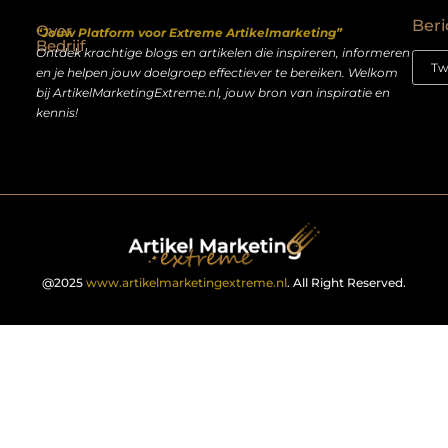
Beri
Over
“Jouw Platform voor Extreme Artikelmarketing”
Bedrijf
Ontdek krachtige blogs en artikelen die inspireren, informeren
en je helpen jouw doelgroep effectiever te bereiken. Welkom
bij ArtikelMarketingExtreme.nl, jouw bron van inspiratie en
kennis!
@2025
www.artikelmarketingextreme.nl
. All Right Reserved.