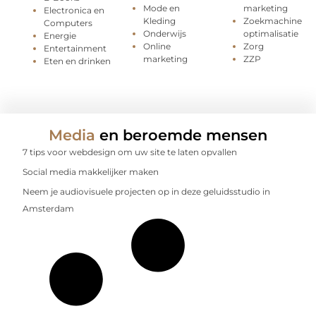
Mode en
marketing
Electronica en
Kleding
Zoekmachine
Computers
Onderwijs
optimalisatie
Energie
Online
Zorg
Entertainment
marketing
ZZP
Eten en drinken
Media
en beroemde mensen
7 tips voor webdesign om uw site te laten opvallen
Social media makkelijker maken
Neem je audiovisuele projecten op in deze geluidsstudio in
Amsterdam