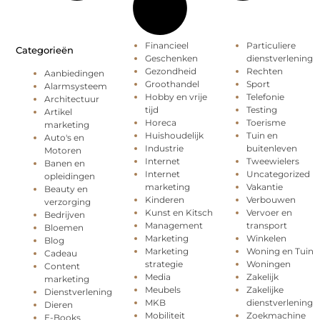
Financieel
Particuliere
Categorieën
Geschenken
dienstverlening
Gezondheid
Rechten
Aanbiedingen
Groothandel
Sport
Alarmsysteem
Hobby en vrije
Telefonie
Architectuur
tijd
Testing
Artikel
Horeca
Toerisme
marketing
Huishoudelijk
Tuin en
Auto's en
Industrie
buitenleven
Motoren
Internet
Tweewielers
Banen en
Internet
Uncategorized
opleidingen
marketing
Vakantie
Beauty en
Kinderen
Verbouwen
verzorging
Kunst en Kitsch
Vervoer en
Bedrijven
Management
transport
Bloemen
Marketing
Winkelen
Blog
Marketing
Woning en Tuin
Cadeau
strategie
Woningen
Content
Media
Zakelijk
marketing
Meubels
Zakelijke
Dienstverlening
MKB
dienstverlening
Dieren
Mobiliteit
Zoekmachine
E-Books