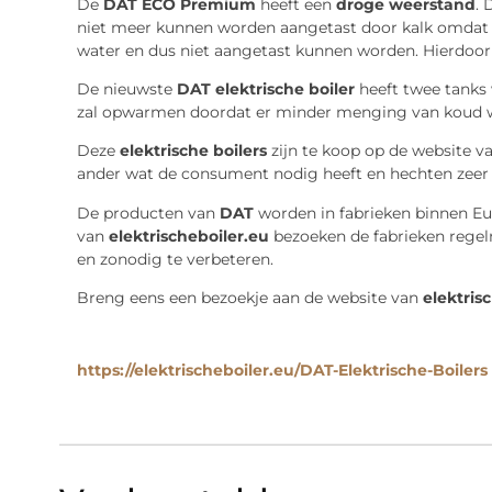
De
DAT ECO Premium
heeft een
droge weerstand
. 
niet meer kunnen worden aangetast door kalk omdat 
water en dus niet aangetast kunnen worden. Hierdoo
De nieuwste
DAT elektrische boiler
heeft twee tanks 
zal opwarmen doordat er minder menging van koud wa
Deze
elektrische boilers
zijn te koop op de website v
ander wat de consument nodig heeft en hechten zeer 
De producten van
DAT
worden in fabrieken binnen E
van
elektrischeboiler.eu
bezoeken de fabrieken regelm
en zonodig te verbeteren.
Breng eens een bezoekje aan de website van
elektris
https://elektrischeboiler.eu/DAT-Elektrische-Boilers