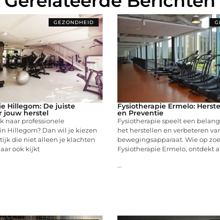
Gerelateerde Berichten
GEZONDHEID
G
e Hillegom: De juiste
Fysiotherapie Ermelo: Herst
 jouw herstel
en Preventie
k naar professionele
Fysiotherapie speelt een belangr
 in Hillegom? Dan wil je kiezen
het herstellen en verbeteren va
ijk die niet alleen je klachten
bewegingsapparaat. Wie op zoek
ar ook kijkt
Fysiotherapie Ermelo, ontdekt al
...