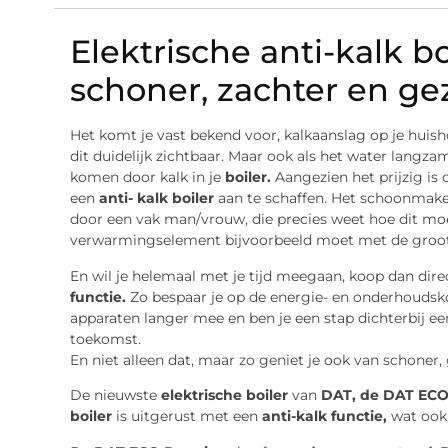
Elektrische anti-kalk b
schoner, zachter en ge
Het komt je vast bekend voor, kalkaanslag op je huisho
dit duidelijk zichtbaar.
Maar ook als het water langzame
komen door kalk in je
boiler.
Aangezien het prijzig is 
een
anti- kalk boiler
aan te schaffen. Het schoonmake
door een vak man/vrouw, die precies weet hoe dit m
verwarmingselement bijvoorbeeld moet met de groots
En wil je helemaal met je tijd meegaan, koop dan dir
functie.
Zo bespaar je op de energie- en onderhoudskos
apparaten langer mee en ben je een stap dichterbij een
toekomst.
En niet alleen dat, maar zo geniet je ook van schoner
De
nieuwste
elektrische boiler
van
DAT, de DAT EC
boiler
is uitgerust met een
anti-kalk functie,
wat ook