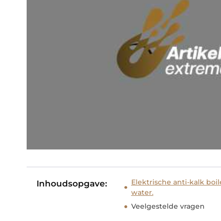
Elektrische anti-kalk bo
Inhoudsopgave:
water.
Veelgestelde vragen