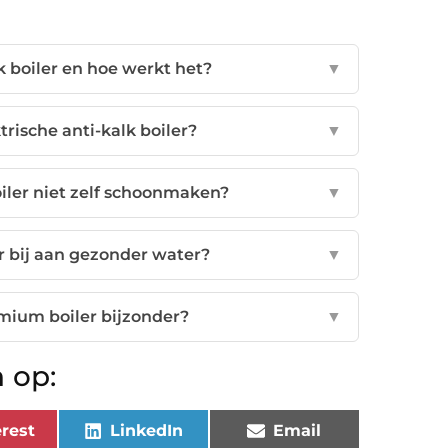
k boiler en hoe werkt het?
▼
rische anti-kalk boiler?
▼
iler niet zelf schoonmaken?
▼
er bij aan gezonder water?
▼
ium boiler bijzonder?
▼
 op:
rest
LinkedIn
Email