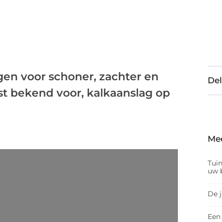
rgen voor schoner, zachter en
Del
st bekend voor, kalkaanslag op
Me
Tui
uw b
De 
Een 