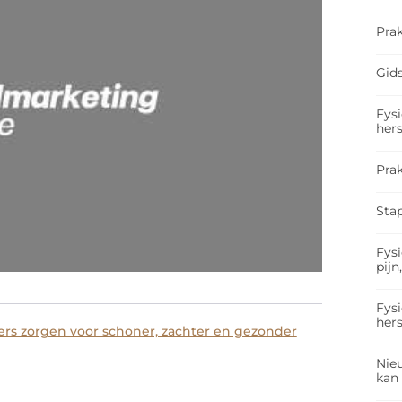
Prak
Gids
Fysi
hers
Pra
Sta
Fysi
pijn
Fysi
hers
ilers zorgen voor schoner, zachter en gezonder
Nieu
kan