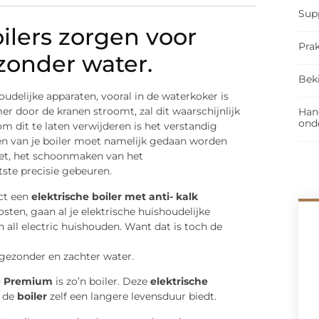
Sup
oilers zorgen voor
Prak
zonder water.
Bek
udelijke apparaten, vooral in de waterkoker is
r door de kranen stroomt, zal dit waarschijnlijk
Han
ond
om dit te laten verwijderen is het verstandig
n van je boiler moet namelijk gedaan worden
oet, het schoonmaken van het
te precisie gebeuren.
ect een
elektrische boiler met anti- kalk
ten, gaan al je elektrische huishoudelijke
 all electric huishouden. Want dat is toch de
, gezonder en zachter water.
O Premium
is zo’n boiler. Deze
elektrische
 de
boiler
zelf een langere levensduur biedt.