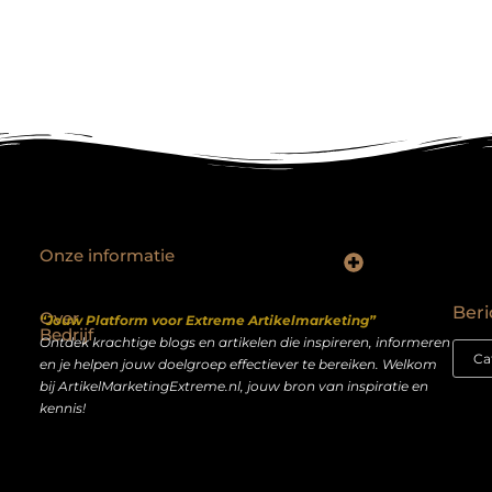
Onze informatie
Backlinks kopen Nederland: slimme strategie of riskante shortcut?
Geld verdienen op het internet: droom of realistisch bijverdienmodel?
Beri
Over
“Jouw Platform voor Extreme Artikelmarketing”
Bedrijf
Ontdek krachtige blogs en artikelen die inspireren, informeren
en je helpen jouw doelgroep effectiever te bereiken. Welkom
bij ArtikelMarketingExtreme.nl, jouw bron van inspiratie en
kennis!