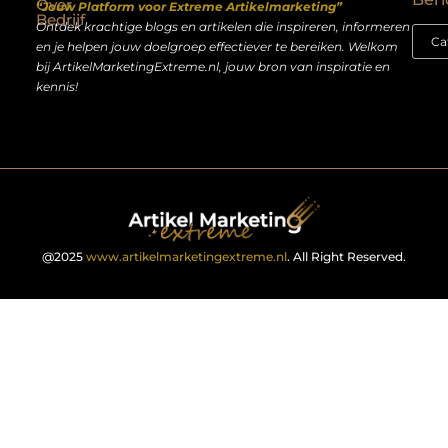
Over
“Jouw Platform voor Extreme Artikelmarketing”
Bedrijf
Ontdek krachtige blogs en artikelen die inspireren, informeren
en je helpen jouw doelgroep effectiever te bereiken. Welkom
bij ArtikelMarketingExtreme.nl, jouw bron van inspiratie en
kennis!
@2025
www.artikelmarketingextreme.nl
. All Right Reserved.