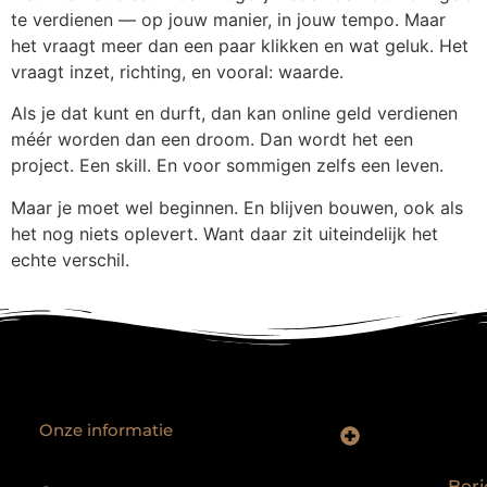
te verdienen — op jouw manier, in jouw tempo. Maar
het vraagt meer dan een paar klikken en wat geluk. Het
vraagt inzet, richting, en vooral: waarde.
Als je dat kunt en durft, dan kan online geld verdienen
méér worden dan een droom. Dan wordt het een
project. Een skill. En voor sommigen zelfs een leven.
Maar je moet wel beginnen. En blijven bouwen, ook als
het nog niets oplevert. Want daar zit uiteindelijk het
echte verschil.
Onze informatie
Backlinks kopen Nederland: slimme strategie of riskante shortcut?
Geld verdienen op het internet: droom of realistisch bijverdienmodel?
Beri