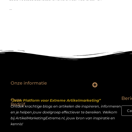
...
Onze informatie
Backlinks kopen Nederland: slimme strategie of riskante shortcut?
Geld verdienen op het internet: droom of realistisch bijverdienmodel?
Beri
Over
“Jouw Platform voor Extreme Artikelmarketing”
Bedrijf
Ontdek krachtige blogs en artikelen die inspireren, informeren
en je helpen jouw doelgroep effectiever te bereiken. Welkom
bij ArtikelMarketingExtreme.nl, jouw bron van inspiratie en
kennis!