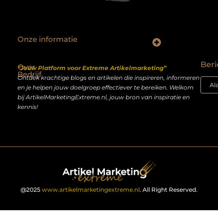
Onze informatie
Backlinks kopen Nederland: slimme strategie of riskante shortcut?
Geld verdienen op het internet: droom of realistisch bijverdienmodel?
Beri
Over
“Jouw Platform voor Extreme Artikelmarketing”
Bedrijf
Ontdek krachtige blogs en artikelen die inspireren, informeren
en je helpen jouw doelgroep effectiever te bereiken. Welkom
bij ArtikelMarketingExtreme.nl, jouw bron van inspiratie en
kennis!
@2025
www.artikelmarketingextreme.nl
. All Right Reserved.