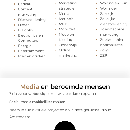
Marketing
Woning en Tuin
Cadeau
strategie
Woningen
Content
Media
Zakelijk
marketing
Meubels
Zakelijke
Dienstverlening
MKB
dienstverlening
Dieren
Mobiliteit
Zoekmachine
E-Books
Mode en
marketing
Electronica en
Kleding
Zoekmachine
Computers
Onderwijs
optimalisatie
Energie
Online
Zorg
Entertainment
marketing
ZZP
Eten en drinken
Media
en beroemde mensen
7 tips voor webdesign om uw site te laten opvallen
Social media makkelijker maken
Neem je audiovisuele projecten op in deze geluidsstudio in
Amsterdam