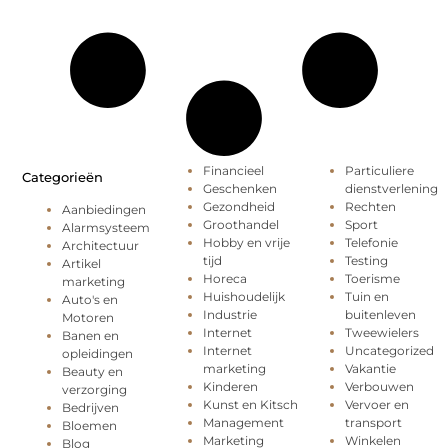
Financieel
Particuliere
Categorieën
Geschenken
dienstverlening
Gezondheid
Rechten
Aanbiedingen
Groothandel
Sport
Alarmsysteem
Hobby en vrije
Telefonie
Architectuur
tijd
Testing
Artikel
Horeca
Toerisme
marketing
Huishoudelijk
Tuin en
Auto's en
Industrie
buitenleven
Motoren
Internet
Tweewielers
Banen en
Internet
Uncategorized
opleidingen
marketing
Vakantie
Beauty en
Kinderen
Verbouwen
verzorging
Kunst en Kitsch
Vervoer en
Bedrijven
Management
transport
Bloemen
Marketing
Winkelen
Blog