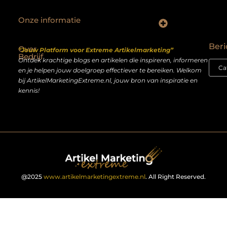
Onze informatie
Backlinks kopen Nederland: slimme strategie of riskante shortcut?
Geld verdienen op het internet: droom of realistisch bijverdienmodel?
Beri
Over
“Jouw Platform voor Extreme Artikelmarketing”
Bedrijf
Ontdek krachtige blogs en artikelen die inspireren, informeren
en je helpen jouw doelgroep effectiever te bereiken. Welkom
bij ArtikelMarketingExtreme.nl, jouw bron van inspiratie en
kennis!
@2025
www.artikelmarketingextreme.nl
. All Right Reserved.