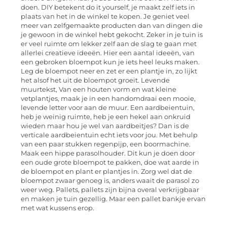
doen. DIY betekent do it yourself, je maakt zelf iets in
plaats van het in de winkel te kopen. Je geniet veel
meer van zelfgemaakte producten dan van dingen die
je gewoon in de winkel hebt gekocht. Zeker in je tuin is
er veel ruimte om lekker zelf aan de slag te gaan met
allerlei creatieve ideeën. Hier een aantal ideeën, van
een gebroken bloempot kun je iets heel leuks maken.
Leg de bloempot neer en zet er een plantje in, zo lijkt
het alsof het uit de bloempot groeit. Levende
muurtekst, Van een houten vorm en wat kleine
vetplantjes, maak je in een handomdraai een mooie,
levende letter voor aan de muur. Een aardbeientuin,
heb je weinig ruimte, heb je een hekel aan onkruid
wieden maar hou je wel van aardbeitjes? Dan is de
verticale aardbeientuin echt iets voor jou. Met behulp
van een paar stukken regenpijp, een boormachine.
Maak een hippe parasolhouder. Dit kun je doen door
een oude grote bloempot te pakken, doe wat aarde in
de bloempot en plant er plantjes in. Zorg wel dat de
bloempot zwaar genoeg is, anders waait de parasol zo
weer weg. Pallets, pallets zijn bijna overal verkrijgbaar
en maken je tuin gezellig. Maar een pallet bankje ervan
met wat kussens erop.