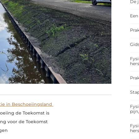
De 
Een 
Prak
Gids
Fysi
hers
Pra
Sta
ie in Beschoeiingsland
Fysi
pijn
oeiing de Toekomst is
ng voor de Toekomst
Fysi
rgen
hers