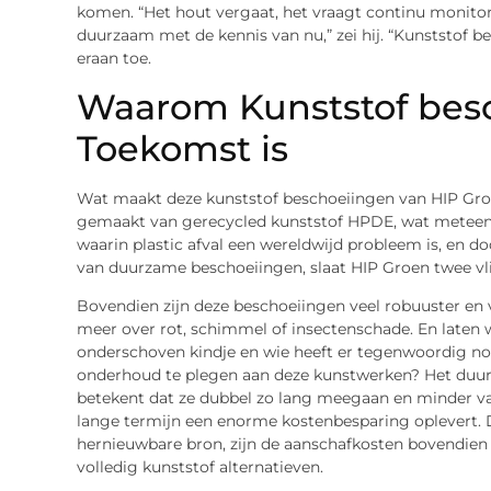
komen. “Het hout vergaat, het vraagt continu monito
duurzaam met de kennis van nu,” zei hij. “Kunststof b
eraan toe.
Waarom Kunststof bes
Toekomst is
Wat maakt deze kunststof beschoeiingen van HIP Groe
gemaakt van gerecycled kunststof HPDE, wat meteen ee
waarin plastic afval een wereldwijd probleem is, en do
van duurzame beschoeiingen, slaat HIP Groen twee vli
Bovendien zijn deze beschoeiingen veel robuuster en
meer over rot, schimmel of insectenschade. En laten we 
onderschoven kindje en wie heeft er tegenwoordig nog
onderhoud te plegen aan deze kunstwerken? Het duur
betekent dat ze dubbel zo lang meegaan en minder v
lange termijn een enorme kostenbesparing oplevert.
hernieuwbare bron, zijn de aanschafkosten bovendien
volledig kunststof alternatieven.