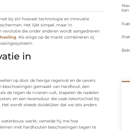
Nieu
kan
niet bij stil hoeveel technologie en innovatie
Sup
schermen. Het lijkt simpel, maar in
 Een revolutie die onder anderen wordt aangedreven
Prak
choeiing
. Als enige op de markt combineren zij
hoeiingssysteem.
Bek
atie in
 zwellen op door de hevige regenval en de oevers
en beschoeiingen gemaakt van hardhout, een
ls de regen de rivieren vult, stapelen de nadelen
ten, en een levensduur die vaak tekortschiet bij
t wordt steeds duidelijker dat we iets anders
de waterbouw werkt, vertelde hij me hoe
oblemen met hardhouten beschoeiingen tegen te