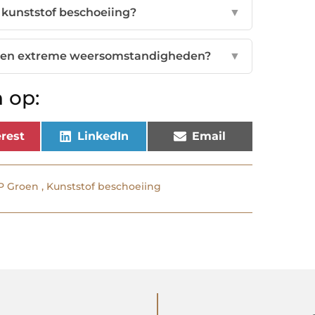
n kunststof beschoeiing?
▼
tegen extreme weersomstandigheden?
▼
 op:
rest
LinkedIn
Email
P Groen
,
Kunststof beschoeiing