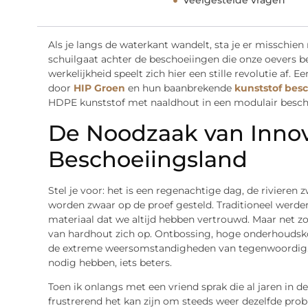
Veelgestelde vragen
Als je langs de waterkant wandelt, sta je er misschien 
schuilgaat achter de beschoeiingen die onze oevers be
werkelijkheid speelt zich hier een stille revolutie af.
door
HIP Groen
en hun baanbrekende
kunststof bes
HDPE kunststof met naaldhout in een modulair besc
De Noodzaak van Innov
Beschoeiingsland
Stel je voor: het is een regenachtige dag, de rivieren
worden zwaar op de proef gesteld. Traditioneel werd
materiaal dat we altijd hebben vertrouwd. Maar net zoa
van hardhout zich op. Ontbossing, hoge onderhoudskos
de extreme weersomstandigheden van tegenwoordig. He
nodig hebben, iets beters.
Toen ik onlangs met een vriend sprak die al jaren in 
frustrerend het kan zijn om steeds weer dezelfde pr