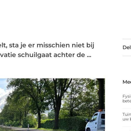
, sta je er misschien niet bij
Del
atie schuilgaat achter de ...
Me
Fys
bet
Tui
uw b