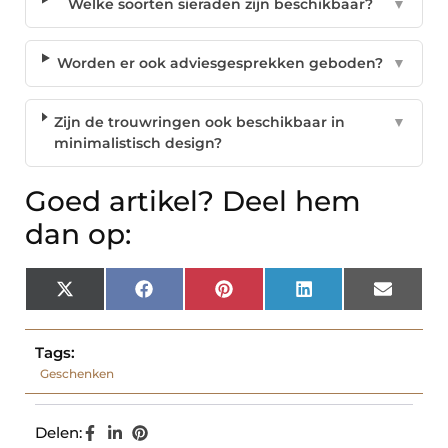
Welke soorten sieraden zijn beschikbaar?
▼
Worden er ook adviesgesprekken geboden?
▼
Zijn de trouwringen ook beschikbaar in
▼
minimalistisch design?
Goed artikel? Deel hem
dan op:
X
Facebook
Pinterest
LinkedIn
Email
(Twitter)
Tags:
Geschenken
Delen: