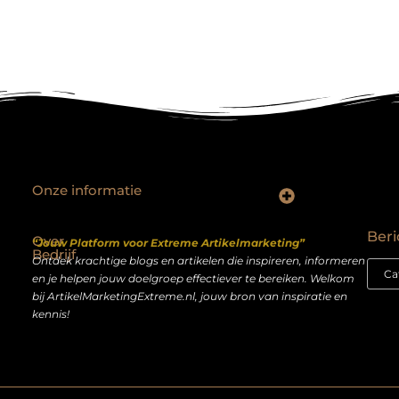
Onze informatie
Backlinks kopen Nederland: slimme strategie of riskante shortcut?
Geld verdienen op het internet: droom of realistisch bijverdienmodel?
Beri
Over
“Jouw Platform voor Extreme Artikelmarketing”
Bedrijf
Ontdek krachtige blogs en artikelen die inspireren, informeren
en je helpen jouw doelgroep effectiever te bereiken. Welkom
bij ArtikelMarketingExtreme.nl, jouw bron van inspiratie en
kennis!