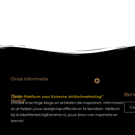
Onze informatie
Backlinks kopen Nederland: slimme strategie of riskante shortcut?
Geld verdienen op het internet: droom of realistisch bijverdienmodel?
Beri
Over
“Jouw Platform voor Extreme Artikelmarketing”
Bedrijf
Ontdek krachtige blogs en artikelen die inspireren, informeren
en je helpen jouw doelgroep effectiever te bereiken. Welkom
bij ArtikelMarketingExtreme.nl, jouw bron van inspiratie en
kennis!