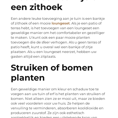
een zithoek
Een andere leuke toevoeging aan je tuin is een bankje
of zithoek of een mooie
loungeset
. Als je een patio of
terras hebt, is het toevoegen van een loungeset een
geweldige manier om het comfortabeler en gezelliger
te maken. U kunt ook een paar mooie planten
toevoegen die de sfeer verhogen. Als u geen terras of
patio heeft, kunt u overal wel een bankje of zitje
plaatsen. Als u een loungeset neerzet, hebben uw
gasten altijd een zitplaats.
Struiken of bomen
planten
Een geweldige manier om kleur en schaduw toe te
voegen aan uw tuin of erf is het planten van struiken of
bomen. Niet alleen zien ze er mooi uit, maar ze bieden
ook veel voordelen voor uw huis. Ze helpen de
vervuiling te verminderen, absorberen kooldioxide en
produceren zuurstof. Ze zijn ook esthetisch
aantrekkelijk en bieden een uitstekende bron van