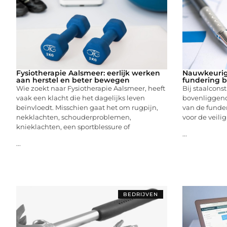
Fysiotherapie Aalsmeer: eerlijk werken
Nauwkeurig
aan herstel en beter bewegen
fundering bi
Wie zoekt naar Fysiotherapie Aalsmeer, heeft
Bij staalconst
vaak een klacht die het dagelijks leven
bovenliggend
beïnvloedt. Misschien gaat het om rugpijn,
van de funde
nekklachten, schouderproblemen,
voor de veili
knieklachten, een sportblessure of
...
...
BEDRIJVEN