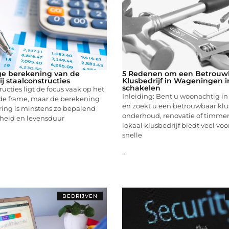
e berekening van de
5 Redenen om een Betrouw
j staalconstructies
Klusbedrijf in Wageningen i
schakelen
ructies ligt de focus vaak op het
Inleiding: Bent u woonachtig 
e frame, maar de berekening
en zoekt u een betrouwbaar klus
ring is minstens zo bepalend
onderhoud, renovatie of timme
gheid en levensduur
lokaal klusbedrijf biedt veel vo
snelle
...
BEDRIJVEN