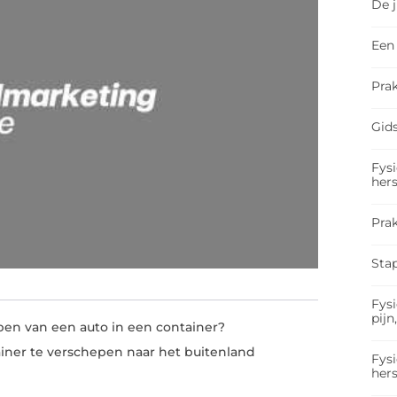
De 
Een 
Prak
Gids
Fysi
hers
Pra
Sta
Fysi
pijn
pen van een auto in een container?
iner te verschepen naar het buitenland
Fysi
hers