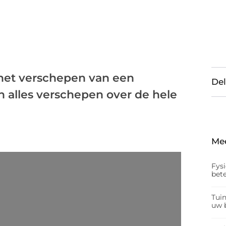
 het verschepen van een
Del
n alles verschepen over de hele
Me
Fys
bet
Tui
uw b