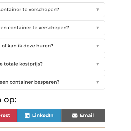
container te verschepen?
▼
een container te verschepen?
▼
 of kan ik deze huren?
▼
 totale kostprijs?
▼
 een container besparen?
▼
 op:
rest
LinkedIn
Email