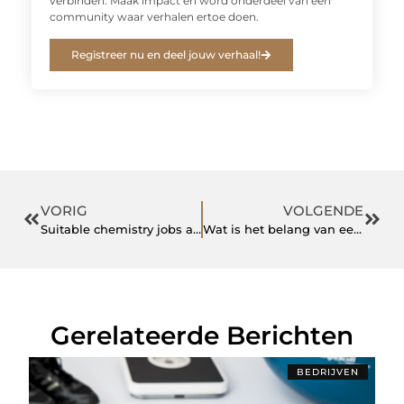
verbinden. Maak impact en word onderdeel van een
community waar verhalen ertoe doen.
Registreer nu en deel jouw verhaal!
VORIG
VOLGENDE
Suitable chemistry jobs are easiest to find with an expert that knows the Netherlands
Wat is het belang van een EBI inspectie van uw stookinstallatie?
Gerelateerde Berichten
BEDRIJVEN