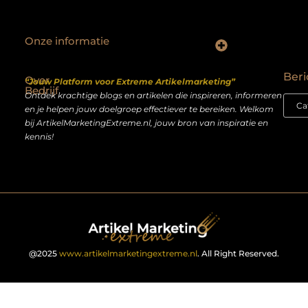
Onze informatie
Backlinks kopen Nederland: slimme strategie of riskante shortcut?
Geld verdienen op het internet: droom of realistisch bijverdienmodel?
Beri
Over
“Jouw Platform voor Extreme Artikelmarketing”
Bedrijf
Ontdek krachtige blogs en artikelen die inspireren, informeren
en je helpen jouw doelgroep effectiever te bereiken. Welkom
bij ArtikelMarketingExtreme.nl, jouw bron van inspiratie en
kennis!
@2025
www.artikelmarketingextreme.nl
. All Right Reserved.