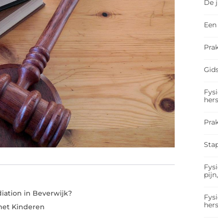
De 
Een 
Prak
Gids
Fysi
hers
Pra
Sta
Fysi
pijn
ation in Beverwijk?
Fysi
hers
met Kinderen