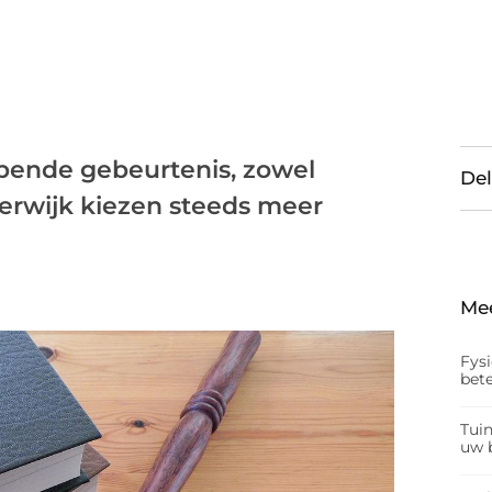
jpende gebeurtenis, zowel
Del
verwijk kiezen steeds meer
Me
Fys
bet
Tui
uw b