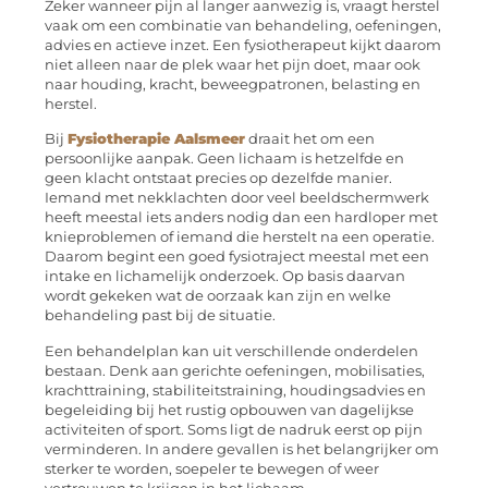
Zeker wanneer pijn al langer aanwezig is, vraagt herstel
vaak om een combinatie van behandeling, oefeningen,
advies en actieve inzet. Een fysiotherapeut kijkt daarom
niet alleen naar de plek waar het pijn doet, maar ook
naar houding, kracht, beweegpatronen, belasting en
herstel.
Bij
Fysiotherapie Aalsmeer
draait het om een
persoonlijke aanpak. Geen lichaam is hetzelfde en
geen klacht ontstaat precies op dezelfde manier.
Iemand met nekklachten door veel beeldschermwerk
heeft meestal iets anders nodig dan een hardloper met
knieproblemen of iemand die herstelt na een operatie.
Daarom begint een goed fysiotraject meestal met een
intake en lichamelijk onderzoek. Op basis daarvan
wordt gekeken wat de oorzaak kan zijn en welke
behandeling past bij de situatie.
Een behandelplan kan uit verschillende onderdelen
bestaan. Denk aan gerichte oefeningen, mobilisaties,
krachttraining, stabiliteitstraining, houdingsadvies en
begeleiding bij het rustig opbouwen van dagelijkse
activiteiten of sport. Soms ligt de nadruk eerst op pijn
verminderen. In andere gevallen is het belangrijker om
sterker te worden, soepeler te bewegen of weer