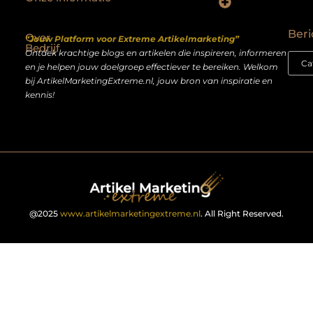
Backlinks kopen Nederland: slimme strategie of riskante shortcut?
Geld verdienen op het internet: droom of realistisch bijverdienmodel?
Beri
Over
“Jouw Platform voor Extreme Artikelmarketing”
Bedrijf
Ontdek krachtige blogs en artikelen die inspireren, informeren
en je helpen jouw doelgroep effectiever te bereiken. Welkom
bij ArtikelMarketingExtreme.nl, jouw bron van inspiratie en
kennis!
@2025
www.artikelmarketingextreme.nl
. All Right Reserved.