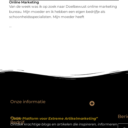
Online Marketing
Van de week was ik op zoek naar Doelbewust online marketing
bureau. Mijn moeder en ik hebben een eigen bedrijfje als
schoonheidsspecialisten. Mijn moeder heeft
...
Onze informatie
Backlinks kopen Nederland: slimme strategie of riskante shortcut?
Geld verdienen op het internet: droom of realistisch bijverdienmodel?
Beri
Over
“Jouw Platform voor Extreme Artikelmarketing”
Bedrijf
Ontdek krachtige blogs en artikelen die inspireren, informeren