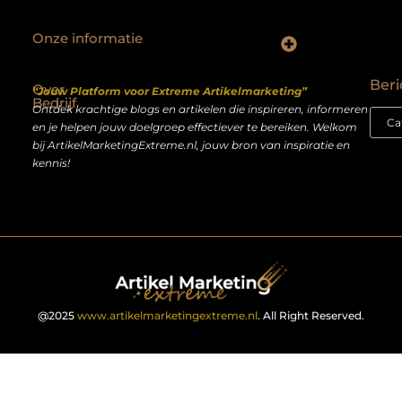
Onze informatie
Backlinks kopen Nederland: slimme strategie of riskante shortcut?
Geld verdienen op het internet: droom of realistisch bijverdienmodel?
Beri
Over
“Jouw Platform voor Extreme Artikelmarketing”
Bedrijf
Ontdek krachtige blogs en artikelen die inspireren, informeren
en je helpen jouw doelgroep effectiever te bereiken. Welkom
bij ArtikelMarketingExtreme.nl, jouw bron van inspiratie en
kennis!
@2025
www.artikelmarketingextreme.nl
. All Right Reserved.