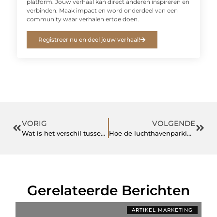
platform. Jouw verhaal kan direct anderen inspireren en
verbinden. Maak impact en word onderdeel van een
community waar verhalen ertoe doen.
Registreer nu en deel jouw verhaal!
VORIG
VOLGENDE
Wat is het verschil tussen Huurkoop,lease of kopen op afbetaling?
Hoe de luchthavenparking te vinden die het best bij jou past.
Gerelateerde Berichten
ARTIKEL MARKETING