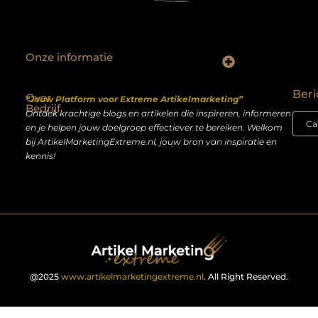
Onze informatie
Backlinks kopen Nederland: slimme strategie of riskante shortcut?
Geld verdienen op het internet: droom of realistisch bijverdienmodel?
Beri
Over
“Jouw Platform voor Extreme Artikelmarketing”
Bedrijf
Ontdek krachtige blogs en artikelen die inspireren, informeren
en je helpen jouw doelgroep effectiever te bereiken. Welkom
bij ArtikelMarketingExtreme.nl, jouw bron van inspiratie en
kennis!
@2025
www.artikelmarketingextreme.nl
. All Right Reserved.