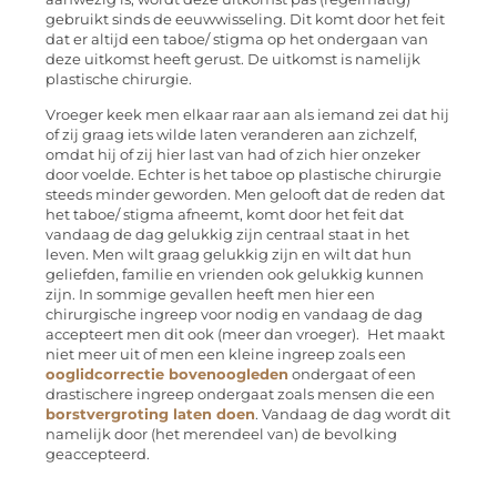
gebruikt sinds de eeuwwisseling. Dit komt door het feit
dat er altijd een taboe/ stigma op het ondergaan van
deze uitkomst heeft gerust. De uitkomst is namelijk
plastische chirurgie.
Vroeger keek men elkaar raar aan als iemand zei dat hij
of zij graag iets wilde laten veranderen aan zichzelf,
omdat hij of zij hier last van had of zich hier onzeker
door voelde. Echter is het taboe op plastische chirurgie
steeds minder geworden. Men gelooft dat de reden dat
het taboe/ stigma afneemt, komt door het feit dat
vandaag de dag gelukkig zijn centraal staat in het
leven. Men wilt graag gelukkig zijn en wilt dat hun
geliefden, familie en vrienden ook gelukkig kunnen
zijn. In sommige gevallen heeft men hier een
chirurgische ingreep voor nodig en vandaag de dag
accepteert men dit ook (meer dan vroeger).
Het maakt
niet meer uit of men een kleine ingreep zoals een
ooglidcorrectie bovenoogleden
ondergaat of een
drastischere ingreep ondergaat zoals mensen die een
borstvergroting laten doen
. Vandaag de dag wordt dit
namelijk door (het merendeel van) de bevolking
geaccepteerd.