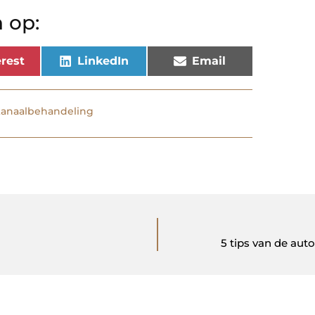
 op:
rest
LinkedIn
Email
kanaalbehandeling
5 tips van de aut