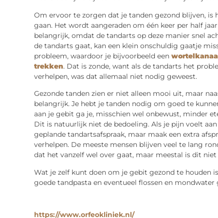
Om ervoor te zorgen dat je tanden gezond blijven, is 
gaan. Het wordt aangeraden om één keer per half jaar 
belangrijk, omdat de tandarts op deze manier snel ac
de tandarts gaat, kan een klein onschuldig gaatje mis
probleem, waardoor je bijvoorbeeld een
wortelkanaa
trekken
. Dat is zonde, want als de tandarts het pro
verhelpen, was dat allemaal niet nodig geweest.
Gezonde tanden zien er niet alleen mooi uit, maar naas
belangrijk. Je hebt je tanden nodig om goed te kunnen e
aan je gebit ga je, misschien wel onbewust, minder et
Dit is natuurlijk niet de bedoeling. Als je pijn voelt a
geplande tandartsafspraak, maar maak een extra afspr
verhelpen. De meeste mensen blijven veel te lang ro
dat het vanzelf wel over gaat, maar meestal is dit niet
Wat je zelf kunt doen om je gebit gezond te houden 
goede tandpasta en eventueel flossen en mondwater 
https://www.orfeokliniek.nl/