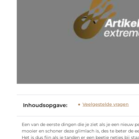
Veelgestelde vragen
Inhoudsopgave:
Een van de eerste dingen die je ziet als je een nieuw p
mooier en schoner deze glimlach is, des te beter de eer
Het is dus fijn als je tanden er een beetje netjes bij sta