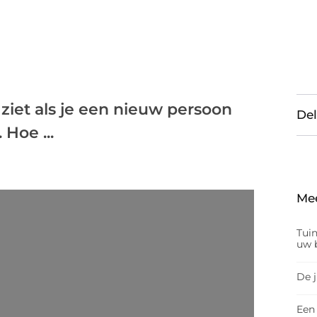
 ziet als je een nieuw persoon
Del
 Hoe ...
Me
Tui
uw b
De 
Een 