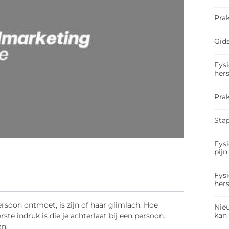
Prak
Gids
Fysi
hers
Pra
Sta
Fysi
pijn
Fysi
hers
ersoon ontmoet, is zijn of haar glimlach. Hoe
Nieu
kan
ste indruk is die je achterlaat bij een persoon.
an.