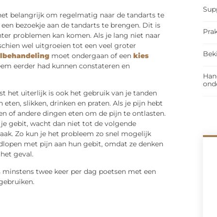
Sup
het belangrijk om regelmatig naar de tandarts te
een bezoekje aan de tandarts te brengen. Dit is
Prak
hter problemen kan komen. Als je lang niet naar
schien wel uitgroeien tot een veel groter
Bek
lbehandeling
moet ondergaan of een
kies
bleem eerder had kunnen constateren en
Han
ond
t het uiterlijk is ook het gebruik van je tanden
ten, slikken, drinken en praten. Als je pijn hebt
en of andere dingen eten om de pijn te ontlasten.
an je gebit, wacht dan niet tot de volgende
aak. Zo kun je het probleem zo snel mogelijk
ndlopen met pijn aan hun gebit, omdat ze denken
 het geval.
is minstens twee keer per dag poetsen met een
gebruiken.