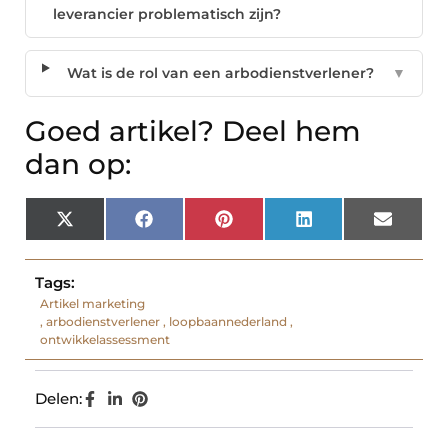
leverancier problematisch zijn?
Wat is de rol van een arbodienstverlener?
▼
Goed artikel? Deel hem
dan op:
X
Facebook
Pinterest
LinkedIn
Email
(Twitter)
Tags:
Artikel marketing
,
arbodienstverlener
,
loopbaannederland
,
ontwikkelassessment
Delen: