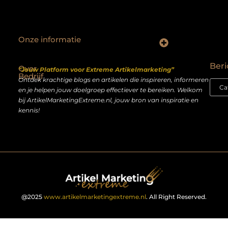
Onze informatie
Backlinks kopen Nederland: slimme strategie of riskante shortcut?
Geld verdienen op het internet: droom of realistisch bijverdienmodel?
Beri
Over
“Jouw Platform voor Extreme Artikelmarketing”
Bedrijf
Ontdek krachtige blogs en artikelen die inspireren, informeren
en je helpen jouw doelgroep effectiever te bereiken. Welkom
bij ArtikelMarketingExtreme.nl, jouw bron van inspiratie en
kennis!
@2025
www.artikelmarketingextreme.nl
. All Right Reserved.