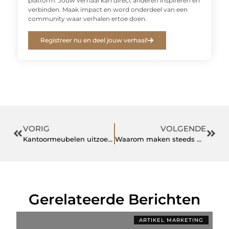
platform. Jouw verhaal kan direct anderen inspireren en
verbinden. Maak impact en word onderdeel van een
community waar verhalen ertoe doen.
Registreer nu en deel jouw verhaal!
VORIG
VOLGENDE
Kantoormeubelen uitzoeken
Waarom maken steeds meer mensen de keuze voor de bruiloft DJ
Gerelateerde Berichten
ARTIKEL MARKETING