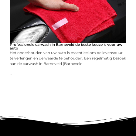
Professionele carwash in Barneveld de beste keuze is voor uw
auto
Het onderhouden van uw auto is essentieel om de levensduur
te verlengen en de waarde te behouden. Een regelmatig bezoek
aan de carwash in Barneveld (Barneveld
...