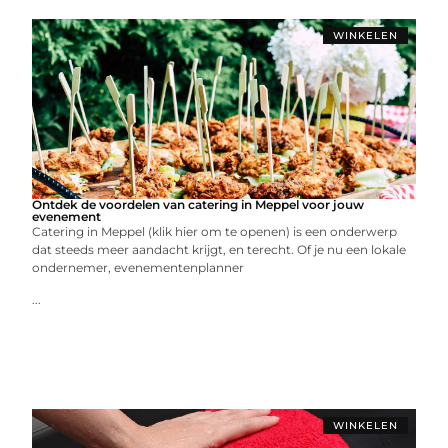
WINKELEN
Ontdek de voordelen van catering in Meppel voor jouw
evenement
Catering in Meppel (klik hier om te openen) is een onderwerp
dat steeds meer aandacht krijgt, en terecht. Of je nu een lokale
ondernemer, evenementenplanner
...
WINKELEN