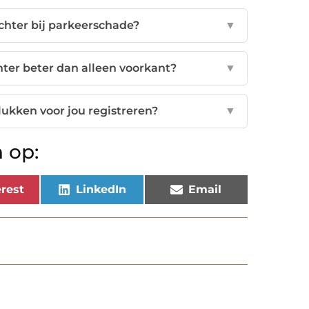
chter bij parkeerschade?
▼
ter beter dan alleen voorkant?
▼
ukken voor jou registreren?
▼
 op:
rest
LinkedIn
Email