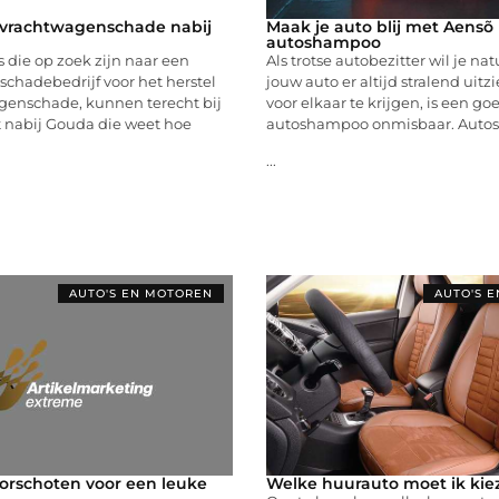
 vrachtwagenschade nabij
Maak je auto blij met Aensõ
autoshampoo
die op zoek zijn naar een
Als trotse autobezitter wil je nat
chadebedrijf voor het herstel
jouw auto er altijd stralend uitz
genschade, kunnen terecht bij
voor elkaar te krijgen, is een go
t nabij Gouda die weet hoe
autoshampoo onmisbaar. Aut
...
AUTO'S EN MOTOREN
AUTO'S 
oorschoten voor een leuke
Welke huurauto moet ik kie