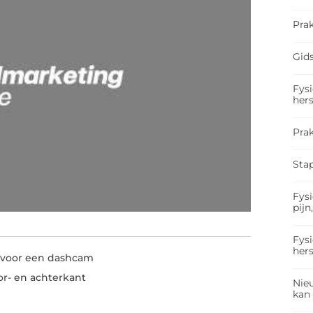
Prak
Gids
Fysi
hers
Pra
Sta
Fysi
pijn
Fysi
hers
es voor een dashcam
r- en achterkant
Nieu
kan