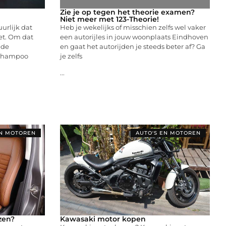
Zie je op tegen het theorie examen?
Niet meer met 123-Theorie!
uurlijk dat
Heb je wekelijks of misschien zelfs wel vaker
iet. Om dat
een autorijles in jouw woonplaats Eindhoven
ede
en gaat het autorijden je steeds beter af? Ga
oshampoo
je zelfs
...
EN MOTOREN
AUTO'S EN MOTOREN
zen?
Kawasaki motor kopen