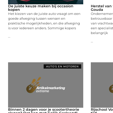
De juiste keuze maken bij occasion
Herstel van
kopen
Gouda
Het kiezen van de juiste auto vraagt om een
Ondernemers 
goede afweging tussen wensen en
betrouwbaar s
praktische mogelijkheden, en die afweging
van vrachtwa
is voor iedereen anders. Sommige kopers
een specialis
belangrijk
...
...
AUTO'S EN MOTOREN
Binnen 2 dagen voor je scootertheorie
Rijschool V
slagen? Dat kan met Gelijk Geslaagd!
tijd