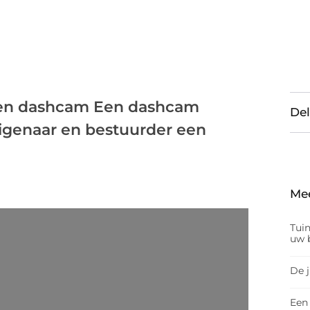
r een dashcam Een dashcam
Del
igenaar en bestuurder een
Me
Tui
uw b
De 
Een 