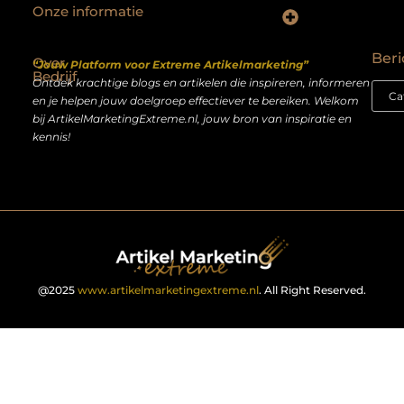
Onze informatie
Backlinks kopen Nederland: slimme strategie of riskante shortcut?
Geld verdienen op het internet: droom of realistisch bijverdienmodel?
Beri
Over
“Jouw Platform voor Extreme Artikelmarketing”
Bedrijf
Ontdek krachtige blogs en artikelen die inspireren, informeren
en je helpen jouw doelgroep effectiever te bereiken. Welkom
bij ArtikelMarketingExtreme.nl, jouw bron van inspiratie en
kennis!
@2025
www.artikelmarketingextreme.nl
. All Right Reserved.