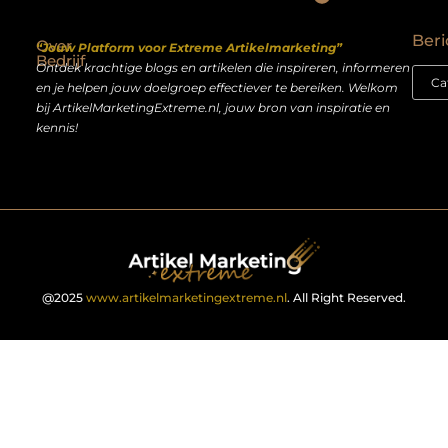
Backlinks kopen Nederland: slimme strategie of riskante shortcut?
Geld verdienen op het internet: droom of realistisch bijverdienmodel?
Beri
Over
“Jouw Platform voor Extreme Artikelmarketing”
Bedrijf
Ontdek krachtige blogs en artikelen die inspireren, informeren
en je helpen jouw doelgroep effectiever te bereiken. Welkom
bij ArtikelMarketingExtreme.nl, jouw bron van inspiratie en
kennis!
@2025
www.artikelmarketingextreme.nl
. All Right Reserved.