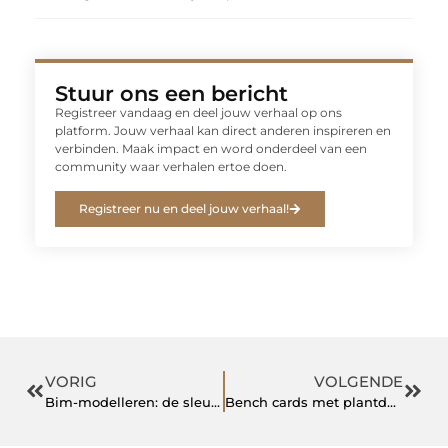
Stuur ons een bericht
Registreer vandaag en deel jouw verhaal op ons
platform. Jouw verhaal kan direct anderen inspireren en
verbinden. Maak impact en word onderdeel van een
community waar verhalen ertoe doen.
Registreer nu en deel jouw verhaal!
VORIG
VOLGENDE
Bim-modelleren: de sleutel tot efficiënter bouwen
Bench cards met plantdata voor heldere winkelcommunicatie