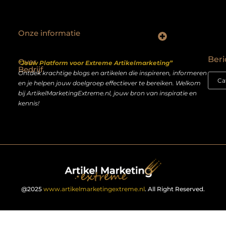
Onze informatie
Backlinks kopen Nederland: slimme strategie of riskante shortcut?
Geld verdienen op het internet: droom of realistisch bijverdienmodel?
Beri
Over
“Jouw Platform voor Extreme Artikelmarketing”
Bedrijf
Ontdek krachtige blogs en artikelen die inspireren, informeren
en je helpen jouw doelgroep effectiever te bereiken. Welkom
bij ArtikelMarketingExtreme.nl, jouw bron van inspiratie en
kennis!
@2025
www.artikelmarketingextreme.nl
. All Right Reserved.