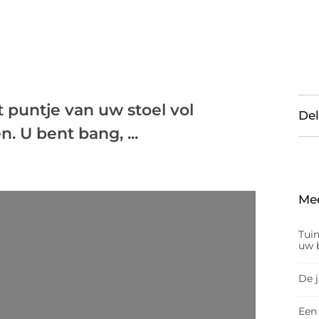
t puntje van uw stoel vol
Del
. U bent bang, ...
Me
Tui
uw b
De 
Een 