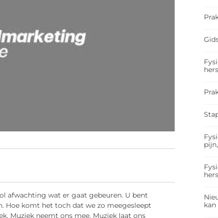
Prak
Gids
Fysi
hers
Pra
Sta
Fysi
pijn
Fysi
hers
vol afwachting wat er gaat gebeuren. U bent
Nieu
kan
n. Hoe komt het toch dat we zo meegesleept
iek. Muziek neemt ons mee. Muziek laat ons