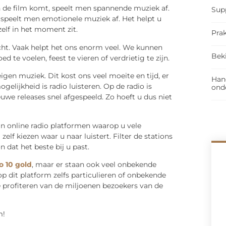
de film komt, speelt men spannende muziek af.
Sup
speelt men emotionele muziek af. Het helpt u
zelf in het moment zit.
Prak
echt. Vaak helpt het ons enorm veel. We kunnen
Bek
e voelen, feest te vieren of verdrietig te zijn.
en muziek. Dit kost ons veel moeite en tijd, er
Han
lijkheid is radio luisteren. Op de radio is
ond
we releases snel afgespeeld. Zo hoeft u dus niet
zijn online radio platformen waarop u vele
zelf kiezen waar u naar luistert. Filter de stations
n dat het beste bij u past.
o 10 gold
, maar er staan ook veel onbekende
 dit platform zelfs particulieren of onbekende
 profiteren van de miljoenen bezoekers van de
m!