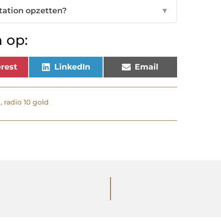
station opzetten?
▼
 op:
rest
LinkedIn
Email
,
radio 10 gold