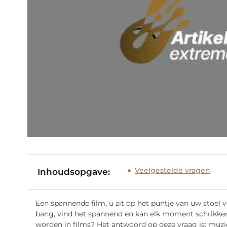
Veelgestelde vragen
Inhoudsopgave:
Een spannende film, u zit op het puntje van uw stoel 
bang, vind het spannend en kan elk moment schrikke
worden in films? Het antwoord op deze vraag is: muz