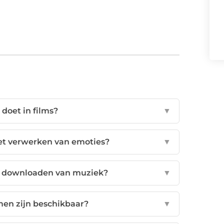
doet in films?
▼
het verwerken van emoties?
▼
et downloaden van muziek?
▼
men zijn beschikbaar?
▼