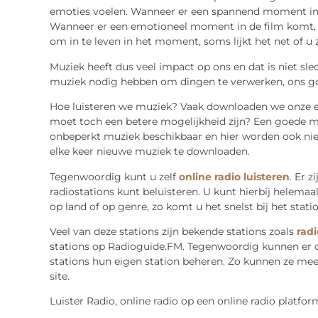
emoties voelen. Wanneer er een spannend moment in 
Wanneer er een emotioneel moment in de film komt, 
om in te leven in het moment, soms lijkt het net of u 
Muziek heeft dus veel impact op ons en dat is niet sl
muziek nodig hebben om dingen te verwerken, ons goed t
Hoe luisteren we muziek? Vaak downloaden we onze eig
moet toch een betere mogelijkheid zijn? Een goede moge
onbeperkt muziek beschikbaar en hier worden ook nieu
elke keer nieuwe muziek te downloaden.
Tegenwoordig kunt u zelf
online radio luisteren
. Er 
radiostations kunt beluisteren. U kunt hierbij helemaal 
op land of op genre, zo komt u het snelst bij het statio
Veel van deze stations zijn bekende stations zoals
radi
stations op Radioguide.FM. Tegenwoordig kunnen er op
stations hun eigen station beheren. Zo kunnen ze mee
site.
Luister Radio, online radio op een online radio platfor