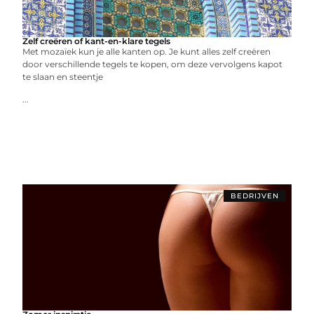
Zelf creëren of kant-en-klare tegels
Met mozaïek kun je alle kanten op. Je kunt alles zelf creëren
door verschillende tegels te kopen, om deze vervolgens kapot
te slaan en steentje
...
BEDRIJVEN