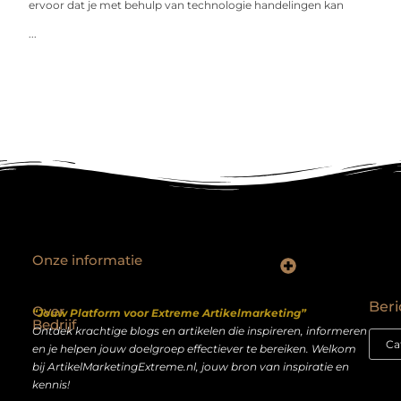
ervoor dat je met behulp van technologie handelingen kan
...
Onze informatie
Backlinks kopen Nederland: slimme strategie of riskante shortcut?
Geld verdienen op het internet: droom of realistisch bijverdienmodel?
Beri
Over
“Jouw Platform voor Extreme Artikelmarketing”
Bedrijf
Ontdek krachtige blogs en artikelen die inspireren, informeren
en je helpen jouw doelgroep effectiever te bereiken. Welkom
bij ArtikelMarketingExtreme.nl, jouw bron van inspiratie en
kennis!