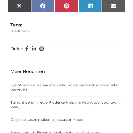
X
Facebook
Pinterest
LinkedIn
Email
(Twitter)
Tags:
Bedrijven
Delen:
Meer Berichten
Fysiotherapie in Haarlem: deskundige begeleiding voor beter
bewegen
Tuinontwerp in regio Ridderkerk als marketingtool voor uw
bedrijf
De juiste keuze maken bij occasion kopen
Een dierenarts kiezen in Arnhem inclusief tarieven