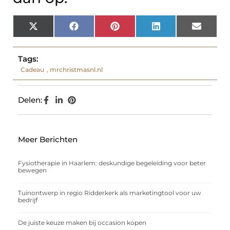
X
Facebook
Pinterest
LinkedIn
Email
(Twitter)
Tags:
Cadeau
,
mrchristmasnl.nl
Delen:
Meer Berichten
Fysiotherapie in Haarlem: deskundige begeleiding voor beter
bewegen
Tuinontwerp in regio Ridderkerk als marketingtool voor uw
bedrijf
De juiste keuze maken bij occasion kopen