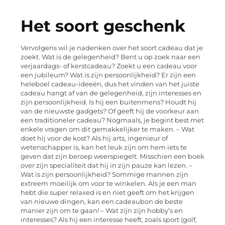
Het soort geschenk
Vervolgens wil je nadenken over het soort cadeau dat je
zoekt. Wat is de gelegenheid? Bent u op zoek naar een
verjaardags- of kerstcadeau? Zoekt u een cadeau voor
een jubileum? Wat is zijn persoonlijkheid? Er zijn een
heleboel cadeau-ideeën, dus het vinden van het juiste
cadeau hangt af van de gelegenheid, zijn interesses en
zijn persoonlijkheid. Is hij een buitenmens? Houdt hij
van de nieuwste gadgets? Of geeft hij de voorkeur aan
een traditioneler cadeau? Nogmaals, je begint best met
enkele vragen om dit gemakkelijker te maken. – Wat
doet hij voor de kost? Als hij arts, ingenieur of
wetenschapper is, kan het leuk zijn om hem iets te
geven dat zijn beroep weerspiegelt. Misschien een boek
over zijn specialiteit dat hij in zijn pauze kan lezen. –
Wat is zijn persoonlijkheid? Sommige mannen zijn
extreem moeilijk om voor te winkelen. Als je een man
hebt die super relaxed is en niet geeft om het krijgen
van nieuwe dingen, kan een cadeaubon de beste
manier zijn om te gaan! – Wat zijn zijn hobby’s en
interesses? Als hij een interesse heeft, zoals sport (golf,