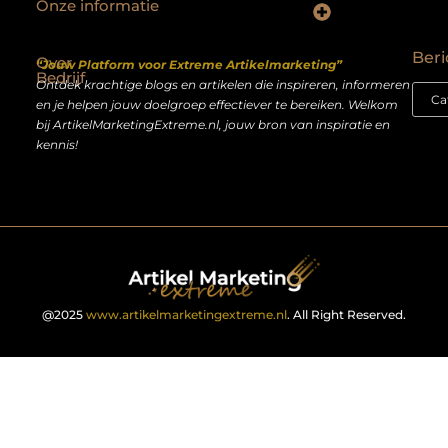
Onze informatie
Backlinks kopen Nederland: slimme strategie of riskante shortcut?
Geld verdienen op het internet: droom of realistisch bijverdienmodel?
Beri
Over
“Jouw Platform voor Extreme Artikelmarketing”
Bedrijf
Ontdek krachtige blogs en artikelen die inspireren, informeren
en je helpen jouw doelgroep effectiever te bereiken. Welkom
bij ArtikelMarketingExtreme.nl, jouw bron van inspiratie en
kennis!
@2025
www.artikelmarketingextreme.nl
. All Right Reserved.