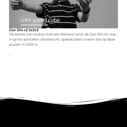
Gan 354 v2 3x3x3
De eerste Gan-kubus met een kleinere rand, de Gan 354 M, was
in grote aantallen uitverkocht, speedcubers waren dol op deze
puzzel. In 2020 is
...