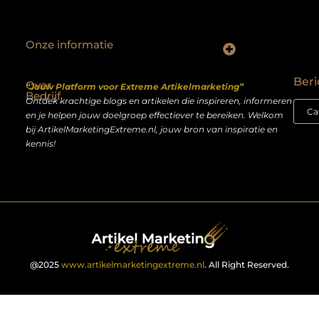
Onze informatie
Backlinks kopen Nederland: slimme strategie of riskante shortcut?
Geld verdienen op het internet: droom of realistisch bijverdienmodel?
Beri
Over
“Jouw Platform voor Extreme Artikelmarketing”
Bedrijf
Ontdek krachtige blogs en artikelen die inspireren, informeren
en je helpen jouw doelgroep effectiever te bereiken. Welkom
bij ArtikelMarketingExtreme.nl, jouw bron van inspiratie en
kennis!
@2025
www.artikelmarketingextreme.nl
. All Right Reserved.