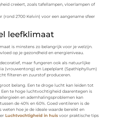
igheid creëert, zoals tafellampen, vloerlampen of
 (rond 2700 Kelvin) voor een aangename sfeer
l leefklimaat
aat is minstens zo belangrijk voor je welzijn.
invloed op je gezondheid en energieniveau.
n decoratief, maar fungeren ook als natuurlijke
ria (vrouwentong) en Lepelplant (Spathiphyllum)
cht filteren en zuurstof produceren.
groot belang. Een te droge lucht kan leiden tot
. Een te hoge luchtvochtigheid daarentegen is
 allergieën en ademhalingsproblemen kan
t tussen de 40% en 60%. Goed ventileren is de
s weten hoe je de ideale waarde bereikt en
ver
Luchtvochtigheid in huis
voor praktische tips