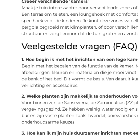
Creëer verschillende ‘kamers’
Maak je tuin interessanter door verschillende zones of
Een terras om te eten, een loungehoek met comfortab
speelhoek voor de kinderen. Je kunt deze zones van e
pergola begroeid met klimplanten, of door verschillen
structuur en zorgt ervoor dat de tuin groter en avontu
Veelgestelde vragen (FAQ)
1. Hoe begin ik met het inrichten van een lege kam
Begin met het bepalen van de functie van de kamer
afbeeldingen, kleuren en materialen die je mooi vindt
de bank of het bed. Dit vormt de basis. Van daaruit k
verlichting en accessoires.
2. Welke planten zijn makkelijk te onderhouden vo
Voor binnen zijn de Sansevieria, de Zamioculcas (ZZ-p
vergevingsgezind. Ze hebben weinig water nodig en st
buiten zijn vaste planten zoals lavendel, ooievaarsbek
onderhoudsarme keuzes.
3. Hoe kan ik mijn huis duurzamer inrichten met 