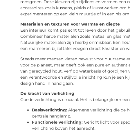
mosgroen. Deze kleuren zijn tijdloos en vormen een r
accessoires zoals kussens, plaids of kunstwerken om h
experimenteren op een klein muurtje of in een nis om t
Materialen en texturen voor warmte en diepte
Een interieur komt pas echt tot leven door het gebrui
Combineer harde materialen zoals metaal en glas met z
Natuurlijke materialen zijn hierbij onmisbaar. Een hou
een marmeren bijzettafel voegen direct karakter en w
Steeds meer mensen kiezen bewust voor duurzame en ec
voor de planeet, maar geeft ook een pure en authentie
van gerecycled hout, verf op waterbasis of gordijnen 
een verantwoorde en stijlvolle inrichting kun je een k
design hand in hand gaan.
De kracht van verlichting
Goede verlichting is cruciaal. Het is belangrijk om een
Basisverlichting:
Algemene verlichting die de he
centrale hanglamp.
Functionele verlichting:
Gericht licht voor spec
verlichting boven het aanrecht.