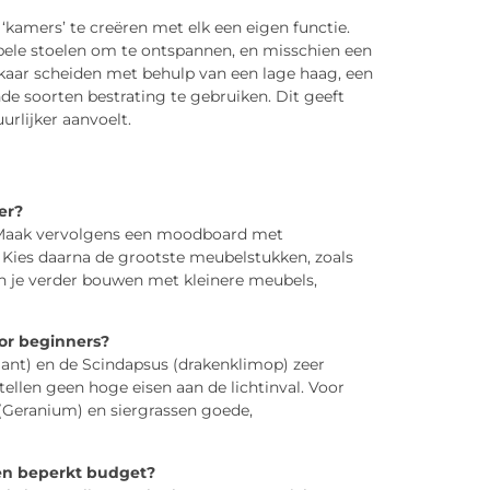
 ‘kamers’ te creëren met elk een eigen functie.
ele stoelen om te ontspannen, en misschien een
lkaar scheiden met behulp van een lage haag, een
de soorten bestrating te gebruiken. Dit geeft
urlijker aanvoelt.
er?
. Maak vervolgens een moodboard met
. Kies daarna de grootste meubelstukken, zoals
un je verder bouwen met kleinere meubels,
or beginners?
lant) en de Scindapsus (drakenklimop) zeer
ellen geen hoge eisen aan de lichtinval. Voor
 (Geranium) en siergrassen goede,
een beperkt budget?