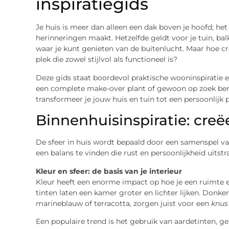
inspiratiegids
Je huis is meer dan alleen een dak boven je hoofd; het 
herinneringen maakt. Hetzelfde geldt voor je tuin, bal
waar je kunt genieten van de buitenlucht. Maar hoe cr
plek die zowel stijlvol als functioneel is?
Deze gids staat boordevol praktische wooninspiratie e
een complete make-over plant of gewoon op zoek bent
transformeer je jouw huis en tuin tot een persoonlijk p
Binnenhuisinspiratie: cre
De sfeer in huis wordt bepaald door een samenspel van
een balans te vinden die rust en persoonlijkheid uitstra
Kleur en sfeer: de basis van je interieur
Kleur heeft een enorme impact op hoe je een ruimte erv
tinten laten een kamer groter en lichter lijken. Donke
marineblauw of terracotta, zorgen juist voor een
knus
Een populaire trend is het gebruik van aardetinten, ge