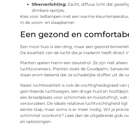
Sfeerverlichting:
Zacht, diffuus licht dat gezell
dimbare spotjes.
Kies voor ledlampen met een warme kleurtemperatuur
in de woon- en slaapkamer.
Een gezond en comfortabe
Een mooi huis is één ding, maar een gezond binnenklim
De kwaliteit van de lucht die je inademt heeft direct 
Planten spelen hierin een sleutelrol. Ze zijn niet allee
luchtzuiveraars. Planten zoals de Goudpalm, Sansevie
staan erom bekend dat ze schadelijke stoffen uit de lu
Naast luchtkwaliteit is ook de vochtigheidsgraad van 
geïrriteerde luchtwegen, een droge huid en hoofdpijn
een broedplaats voor schimmels en huisstofmijt, wat
veroorzaken. De ideale relatieve luchtvochtigheid lig
eerste stap, maar soms is er meer nodig. Wil je precie
schimmel voorkomt? Lees dan de uitgebreide gids o
en oplossingen.