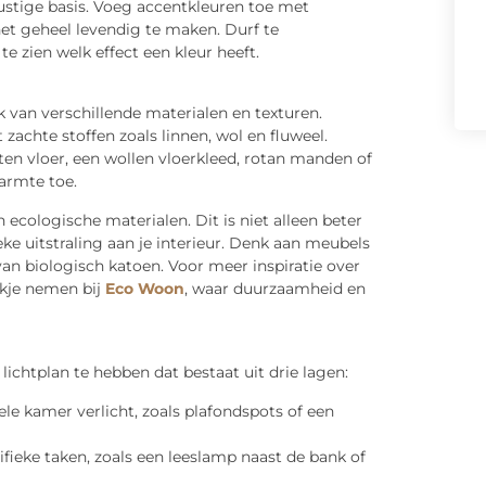
ustige basis. Voeg accentkleuren toe met
et geheel levendig te maken. Durf te
e zien welk effect een kleur heeft.
k van verschillende materialen en texturen.
achte stoffen zoals linnen, wol en fluweel.
ten vloer, een wollen vloerkleed, rotan manden of
armte toe.
ologische materialen. Dit is niet alleen beter
ke uitstraling aan je interieur. Denk aan meubels
van biologisch katoen. Voor meer inspiratie over
ijkje nemen bij
Eco Woon
, waar duurzaamheid en
 lichtplan te hebben dat bestaat uit drie lagen:
le kamer verlicht, zoals plafondspots of een
ifieke taken, zoals een leeslamp naast de bank of