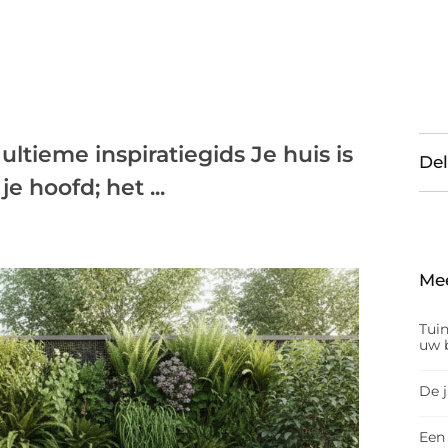
ultieme inspiratiegids Je huis is
Del
 hoofd; het ...
Me
Tui
uw b
De 
Een 