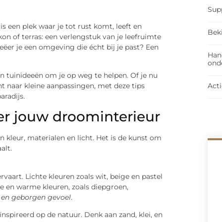
Sup
is een plek waar je tot rust komt, leeft en
Bek
kon of terras: een verlengstuk van je leefruimte
eëer je een omgeving die écht bij je past? Een
Han
ond
n tuinideeën om je op weg te helpen. Of je nu
 naar kleine aanpassingen, met deze tips
Acti
aradijs.
ëer jouw droominterieur
 kleur, materialen en licht. Het is de kunst om
alt.
aart. Lichte kleuren zoals wit, beige en pastel
re en warme kleuren, zoals diepgroen,
 en geborgen gevoel
.
ïnspireerd op de natuur. Denk aan zand, klei, en