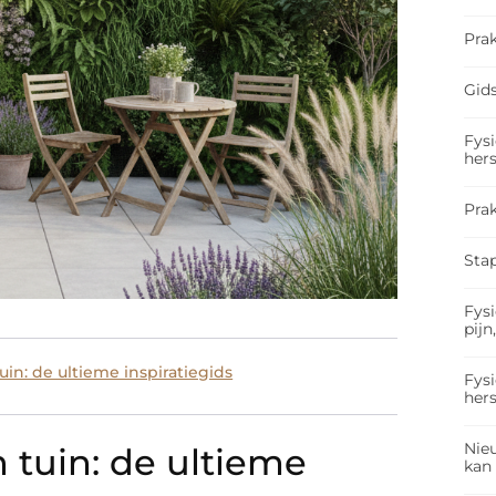
Prak
Gids
Fysi
hers
Pra
Sta
Fysi
pijn
uin: de ultieme inspiratiegids
Fysi
hers
Nieu
 tuin: de ultieme
kan