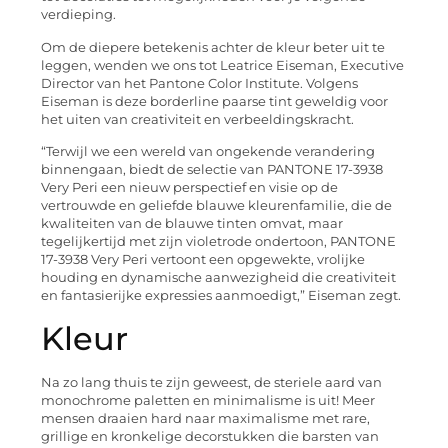
verdieping.
Om de diepere betekenis achter de kleur beter uit te
leggen, wenden we ons tot Leatrice Eiseman, Executive
Director van het Pantone Color Institute. Volgens
Eiseman is deze borderline paarse tint geweldig voor
het uiten van creativiteit en verbeeldingskracht.
“Terwijl we een wereld van ongekende verandering
binnengaan, biedt de selectie van PANTONE 17-3938
Very Peri een nieuw perspectief en visie op de
vertrouwde en geliefde blauwe kleurenfamilie, die de
kwaliteiten van de blauwe tinten omvat, maar
tegelijkertijd met zijn violetrode ondertoon, PANTONE
17-3938 Very Peri vertoont een opgewekte, vrolijke
houding en dynamische aanwezigheid die creativiteit
en fantasierijke expressies aanmoedigt,” Eiseman zegt.
Kleur
Na zo lang thuis te zijn geweest, de steriele aard van
monochrome paletten en minimalisme is uit! Meer
mensen draaien hard naar maximalisme met rare,
grillige en kronkelige decorstukken die barsten van