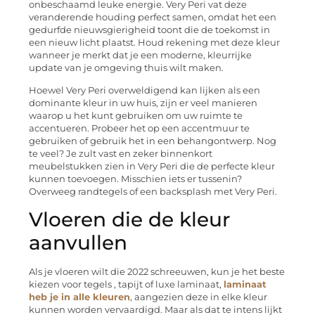
onbeschaamd leuke energie. Very Peri vat deze
veranderende houding perfect samen, omdat het een
gedurfde nieuwsgierigheid toont die de toekomst in
een nieuw licht plaatst. Houd rekening met deze kleur
wanneer je merkt dat je een moderne, kleurrijke
update van je omgeving thuis wilt maken.
Hoewel Very Peri overweldigend kan lijken als een
dominante kleur in uw huis, zijn er veel manieren
waarop u het kunt gebruiken om uw ruimte te
accentueren. Probeer het op een accentmuur te
gebruiken of gebruik het in een behangontwerp. Nog
te veel? Je zult vast en zeker binnenkort
meubelstukken zien in Very Peri die de perfecte kleur
kunnen toevoegen. Misschien iets er tussenin?
Overweeg randtegels of een backsplash met Very Peri.
Vloeren die de kleur
aanvullen
Als je vloeren wilt die 2022 schreeuwen, kun je het beste
kiezen voor tegels , tapijt of luxe laminaat,
laminaat
heb je in alle kleuren
, aangezien deze in elke kleur
kunnen worden vervaardigd. Maar als dat te intens lijkt