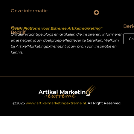
Onze informatie
Backlinks kopen Nederland: slimme strategie of riskante shortcut?
Geld verdienen op het internet: droom of realistisch bijverdienmodel?
Beri
Over
“Jouw Platform voor Extreme Artikelmarketing”
Bedrijf
Ontdek krachtige blogs en artikelen die inspireren, informeren
en je helpen jouw doelgroep effectiever te bereiken. Welkom
bij ArtikelMarketingExtreme.nl, jouw bron van inspiratie en
kennis!
@2025
www.artikelmarketingextreme.nl
. All Right Reserved.