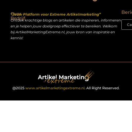
Backlinks kopen Nederland: slimme strategie of riskante shortcut?
Geld verdienen op het internet: droom of realistisch bijverdienmodel?
Beri
Over
“Jouw Platform voor Extreme Artikelmarketing”
Bedrijf
Ontdek krachtige blogs en artikelen die inspireren, informeren
en je helpen jouw doelgroep effectiever te bereiken. Welkom
bij ArtikelMarketingExtreme.nl, jouw bron van inspiratie en
kennis!
@2025
www.artikelmarketingextreme.nl
. All Right Reserved.