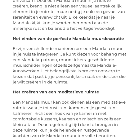
universum. Door een Mandala muur in je huis te
creëren, breng je niet alleen een visueel aantrekkelijk
element in je ruimte, maar nodig je ook een gevoel van
sereniteit en evenwicht uit. Elke keer dat je naar je
Mandala kijkt, kun je worden herinnerd aan de
innerlijke rust en balans die het vertegenwoordigt.
Het vinden van de perfecte Mandala muurdecoratie
Er zijn verschillende manieren om een Mandala muur
in je huis te integreren. Je kunt kiezen voor behang met
een Mandala-patroon, muurstickers, geschilderde
muurschilderingen of zelfs zelfgemaakte Mandala-
kunstwerken. Het belangrijkste is om een ontwerp te
kiezen dat past bij je persoonlijke smaak en de sfeer die
je wilt creëren in de ruimte.
Het creëren van een meditatieve ruimte
Een Mandala muur kan ook dienen als een meditatieve
ruimte waar je tot rust kunt komen en je geest kunt
kalmeren. Richt een hoek van je kamer in met
comfortabele kussens, kaarsen en misschien zelfs een
klein altaar. Door regelmatig tijd door te brengen in
deze ruimte, kun je de helende en rustgevende
krachten van de Mandala muur ten volle benutten.