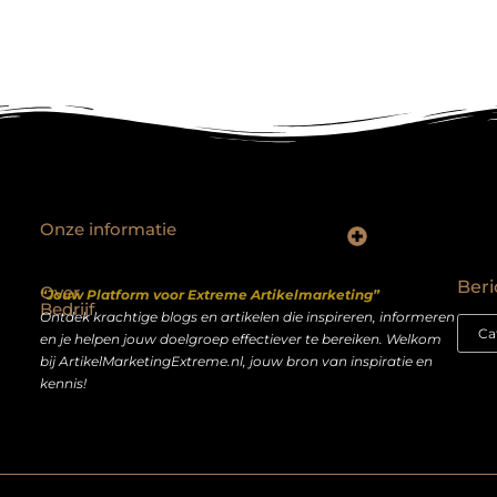
Onze informatie
Backlinks kopen Nederland: slimme strategie of riskante shortcut?
Geld verdienen op het internet: droom of realistisch bijverdienmodel?
Beri
Over
“Jouw Platform voor Extreme Artikelmarketing”
Bedrijf
Ontdek krachtige blogs en artikelen die inspireren, informeren
en je helpen jouw doelgroep effectiever te bereiken. Welkom
bij ArtikelMarketingExtreme.nl, jouw bron van inspiratie en
kennis!