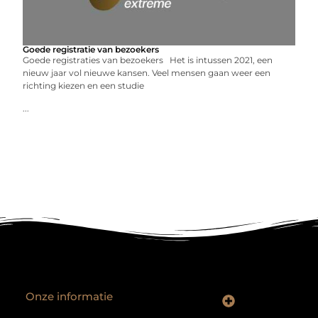
Goede registratie van bezoekers
Goede registraties van bezoekers Het is intussen 2021, een
nieuw jaar vol nieuwe kansen. Veel mensen gaan weer een
richting kiezen en een studie
...
Onze informatie
Backlinks kopen Nederland: slimme strategie of riskante shortcut?
Geld verdienen op het internet: droom of realistisch bijverdienmodel?