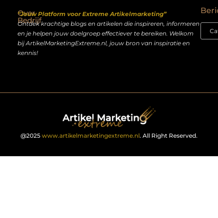
Beri
Over
“Jouw Platform voor Extreme Artikelmarketing”
Bedrijf
Ontdek krachtige blogs en artikelen die inspireren, informeren
en je helpen jouw doelgroep effectiever te bereiken. Welkom
bij ArtikelMarketingExtreme.nl, jouw bron van inspiratie en
kennis!
@2025
www.artikelmarketingextreme.nl
. All Right Reserved.