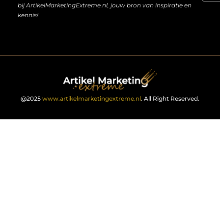
bij ArtikelMarketingExtreme.nl, jouw bron van inspiratie en
kennis!
@2025
www.artikelmarketingextreme.nl
. All Right Reserved.