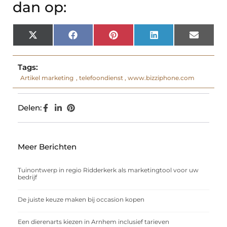
dan op:
X
Facebook
Pinterest
LinkedIn
Email
(Twitter)
Tags:
Artikel marketing
,
telefoondienst
,
www.bizziphone.com
Delen:
Meer Berichten
Tuinontwerp in regio Ridderkerk als marketingtool voor uw
bedrijf
De juiste keuze maken bij occasion kopen
Een dierenarts kiezen in Arnhem inclusief tarieven