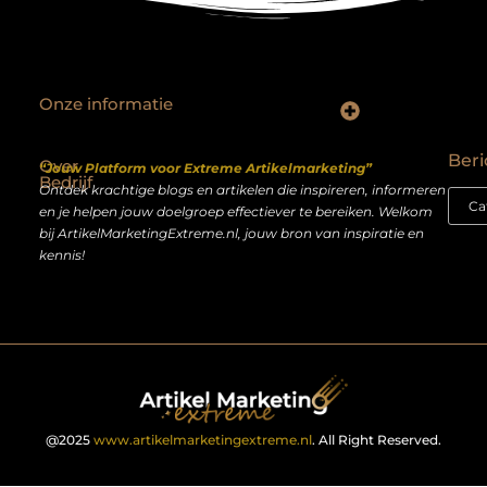
Onze informatie
Backlinks kopen Nederland: slimme strategie of riskante shortcut?
Geld verdienen op het internet: droom of realistisch bijverdienmodel?
Beri
Over
“Jouw Platform voor Extreme Artikelmarketing”
Bedrijf
Ontdek krachtige blogs en artikelen die inspireren, informeren
en je helpen jouw doelgroep effectiever te bereiken. Welkom
bij ArtikelMarketingExtreme.nl, jouw bron van inspiratie en
kennis!
@2025
www.artikelmarketingextreme.nl
. All Right Reserved.