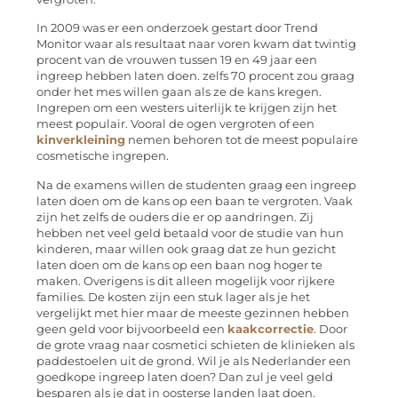
In 2009 was er een onderzoek gestart door Trend
Monitor waar als resultaat naar voren kwam dat twintig
procent van de vrouwen tussen 19 en 49 jaar een
ingreep hebben laten doen. zelfs 70 procent zou graag
onder het mes willen gaan als ze de kans kregen.
Ingrepen om een westers uiterlijk te krijgen zijn het
meest populair. Vooral de ogen vergroten of een
kinverkleining
nemen behoren tot de meest populaire
cosmetische ingrepen.
Na de examens willen de studenten graag een ingreep
laten doen om de kans op een baan te vergroten. Vaak
zijn het zelfs de ouders die er op aandringen. Zij
hebben net veel geld betaald voor de studie van hun
kinderen, maar willen ook graag dat ze hun gezicht
laten doen om de kans op een baan nog hoger te
maken. Overigens is dit alleen mogelijk voor rijkere
families. De kosten zijn een stuk lager als je het
vergelijkt met hier maar de meeste gezinnen hebben
geen geld voor bijvoorbeeld een
kaakcorrectie
. Door
de grote vraag naar cosmetici schieten de klinieken als
paddestoelen uit de grond. Wil je als Nederlander een
goedkope ingreep laten doen? Dan zul je veel geld
besparen als je dat in oosterse landen laat doen.