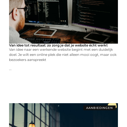
Van idee tot resultaat: zo zorg je dat je website écht werkt
Van idee naar een werkende website begint met een duidelijk
doel. Je wilt een online plek die niet alleen mooi oogt, maar ook
bezoekers aanspreekt
...
AANBIEDINGEN