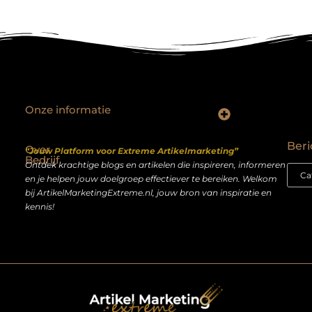
Onze informatie
Backlinks kopen Nederland: slimme strategie of riskante shortcut?
Geld verdienen op het internet: droom of realistisch bijverdienmodel?
Beri
Over
“Jouw Platform voor Extreme Artikelmarketing”
Bedrijf
Ontdek krachtige blogs en artikelen die inspireren, informeren
en je helpen jouw doelgroep effectiever te bereiken. Welkom
bij ArtikelMarketingExtreme.nl, jouw bron van inspiratie en
kennis!