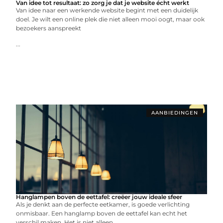
Van idee tot resultaat: zo zorg je dat je website écht werkt
Van idee naar een werkende website begint met een duidelijk
doel. Je wilt een online plek die niet alleen mooi oogt, maar ook
bezoekers aanspreekt
...
AANBIEDINGEN
Hanglampen boven de eettafel: creëer jouw ideale sfeer
Als je denkt aan de perfecte eetkamer, is goede verlichting
onmisbaar. Een hanglamp boven de eettafel kan echt het
verschil maken. Het is niet alleen