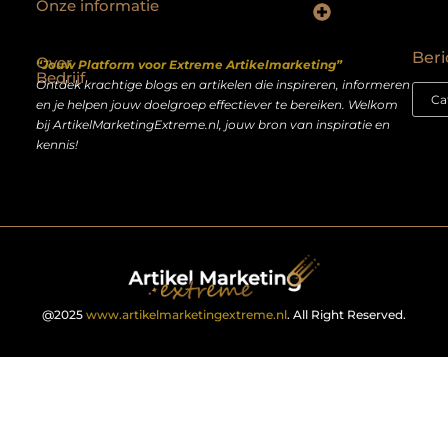
Onze informatie
Backlinks kopen Nederland: slimme strategie of riskante shortcut?
Geld verdienen op het internet: droom of realistisch bijverdienmodel?
Beri
Over
“Jouw Platform voor Extreme Artikelmarketing”
Bedrijf
Ontdek krachtige blogs en artikelen die inspireren, informeren
en je helpen jouw doelgroep effectiever te bereiken. Welkom
bij ArtikelMarketingExtreme.nl, jouw bron van inspiratie en
kennis!
@2025
www.artikelmarketingextreme.nl
. All Right Reserved.