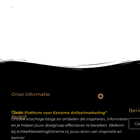
...
Onze informatie
Backlinks kopen Nederland: slimme strategie of riskante shortcut?
Geld verdienen op het internet: droom of realistisch bijverdienmodel?
Beri
Over
“Jouw Platform voor Extreme Artikelmarketing”
Bedrijf
Ontdek krachtige blogs en artikelen die inspireren, informeren
en je helpen jouw doelgroep effectiever te bereiken. Welkom
bij ArtikelMarketingExtreme.nl, jouw bron van inspiratie en
kennis!