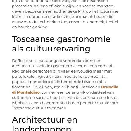
op straat. Traditionele festivals, zoals de historische
processies in Siena of lokale wijn- en voedselmarkten,
geven bezoekers een authentieke kijk op het Toscaanse
leven. In dorpen en stadjes zie je ambachtslieden die
eeuwenoude technieken toepassen in keramiek, textiel
en houtbewerking.
Toscaanse gastronomie
als cultuurervaring
De Toscaanse cultuur gaat verder dan kunst en
architectuur; ook de gastronomie vertelt een verhaal.
Regionale gerechten zijn vaak eenvoudig maar met
pure, lokale ingrediënten. Proef zeker de ribollita,
pappa al pomodoro of de beroemde bistecca alla
fiorentina. De wijnen, zoals Chianti Classico en
Brunello
di Montalcino
, vormen een belangrijk onderdeel van
culturele en sociale tradities. Een bezoek aan een lokaal
wijnhuis of een boerenmarkt is een perfecte manier om
Toscaanse cultuur te ervaren.
Architectuur en
landschappen