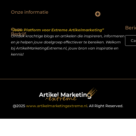
Onze informatie
Backlinks kopen Nederland: slimme strategie of riskante shortcut?
Geld verdienen op het internet: droom of realistisch bijverdienmodel?
Beri
Over
“Jouw Platform voor Extreme Artikelmarketing”
Bedrijf
Ontdek krachtige blogs en artikelen die inspireren, informeren
en je helpen jouw doelgroep effectiever te bereiken. Welkom
bij ArtikelMarketingExtreme.nl, jouw bron van inspiratie en
kennis!
@2025
www.artikelmarketingextreme.nl
. All Right Reserved.