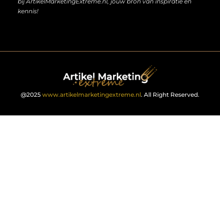
bij ArtikelMarketingExtreme.nl, jouw bron van inspiratie en
kennis!
@2025
www.artikelmarketingextreme.nl
. All Right Reserved.