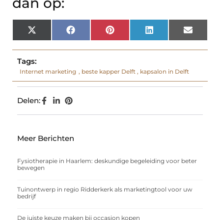
dan op:
X
Facebook
Pinterest
LinkedIn
Email
(Twitter)
Tags:
Internet marketing
,
beste kapper Delft
,
kapsalon in Delft
Delen:
Meer Berichten
Fysiotherapie in Haarlem: deskundige begeleiding voor beter
bewegen
Tuinontwerp in regio Ridderkerk als marketingtool voor uw
bedrijf
De juiste keuze maken bij occasion kopen