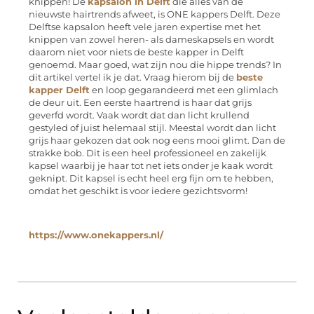
knippen! De
kapsalon in Delft
die alles van de
nieuwste hairtrends afweet, is ONE kappers Delft. Deze
Delftse kapsalon heeft vele jaren expertise met het
knippen van zowel heren- als dameskapsels en wordt
daarom niet voor niets de beste kapper in Delft
genoemd. Maar goed, wat zijn nou die hippe trends? In
dit artikel vertel ik je dat. Vraag hierom bij de
beste
kapper Delft
en loop gegarandeerd met een glimlach
de deur uit. Een eerste haartrend is haar dat grijs
geverfd wordt. Vaak wordt dat dan licht krullend
gestyled of juist helemaal stijl. Meestal wordt dan licht
grijs haar gekozen dat ook nog eens mooi glimt. Dan de
strakke bob. Dit is een heel professioneel en zakelijk
kapsel waarbij je haar tot net iets onder je kaak wordt
geknipt. Dit kapsel is echt heel erg fijn om te hebben,
omdat het geschikt is voor iedere gezichtsvorm!
https://www.onekappers.nl/