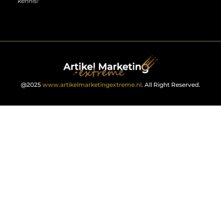
kennis!
@2025
www.artikelmarketingextreme.nl
. All Right Reserved.