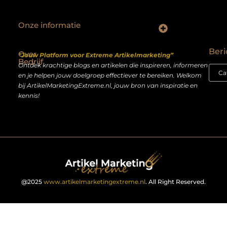
Onze informatie
Backlinks kopen Nederland: slimme strategie of riskante shortcut?
Geld verdienen op het internet: droom of realistisch bijverdienmodel?
Beri
Over
“Jouw Platform voor Extreme Artikelmarketing”
Bedrijf
Ontdek krachtige blogs en artikelen die inspireren, informeren
en je helpen jouw doelgroep effectiever te bereiken. Welkom
bij ArtikelMarketingExtreme.nl, jouw bron van inspiratie en
kennis!
@2025
www.artikelmarketingextreme.nl
. All Right Reserved.