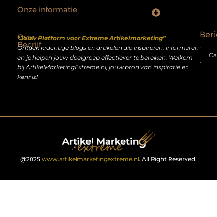
Onze informatie
Backlinks kopen Nederland: slimme strategie of riskante shortcut?
Geld verdienen op het internet: droom of realistisch bijverdienmodel?
Beri
Over
“Jouw Platform voor Extreme Artikelmarketing”
Bedrijf
Ontdek krachtige blogs en artikelen die inspireren, informeren
en je helpen jouw doelgroep effectiever te bereiken. Welkom
bij ArtikelMarketingExtreme.nl, jouw bron van inspiratie en
kennis!
@2025
www.artikelmarketingextreme.nl
. All Right Reserved.